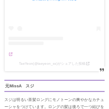
TaeYeon(@taeyeon_ss)がシェアした投稿
元MissA スジ
スジは明るい茶髪ロングにモノトーンの爽やかなカチュ
ーシャをつけています。ロングの髪は後ろで一つ結びを