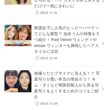
せられる！ ヘアスタイルを工夫する
だけで一気にきれいに
2023.11.16
韓国女子に人気のヒッピーパーマっ
てどんな髪型？ 似合う人の特徴を５
つ紹介！ Red Velvet ウェンディや
aespa ウィンターも挑戦したヘアス
タイルに注目
2023.11.10
他撮りだとブサイクに見える！？ 写
真写りが悪い本当の理由５つ！ キ
ム・ダミなど韓国芸能人から見る写
真写りをよくするためのコツもご紹
介
2023.11.09