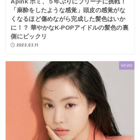
Apink ボミ、５年ぶりにブリーチに挑戦！
「麻酔をしたような感覚」頭皮の感覚がな
くなるほど傷めながら完成した髪色はいか
に！？ 華やかなK-POPアイドルの髪色の裏
側にビックリ
2022.03.11
NEWS