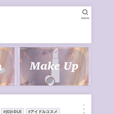
SEARCH
#(G)I-DLE
#アイドルコスメ