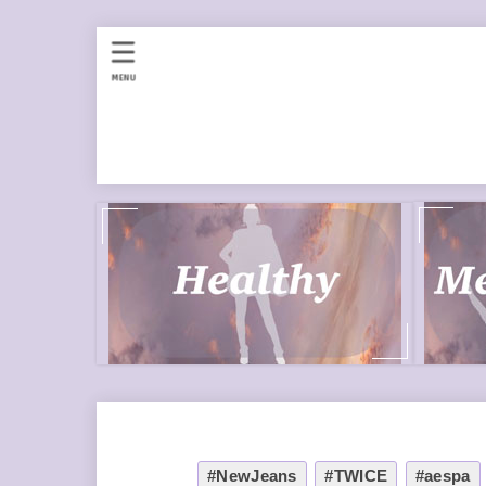
MENU
#NewJeans
#TWICE
#aespa