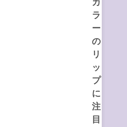
カ
ラ
ー
の
リ
ッ
プ
に
注
目