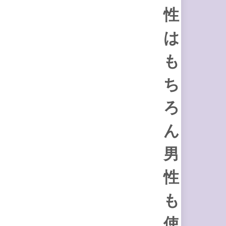
性
は
も
ち
ろ
ん
男
性
も
使