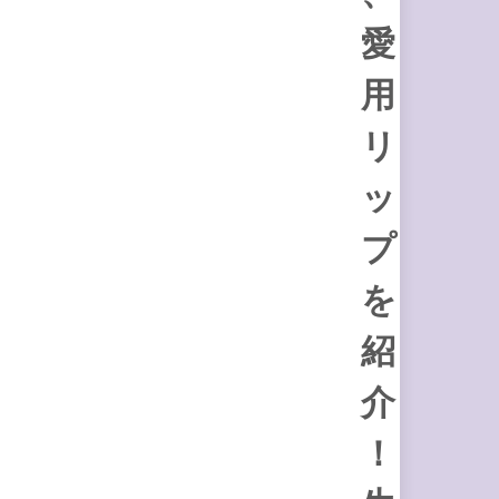
愛
用
リ
ッ
プ
を
紹
介
！