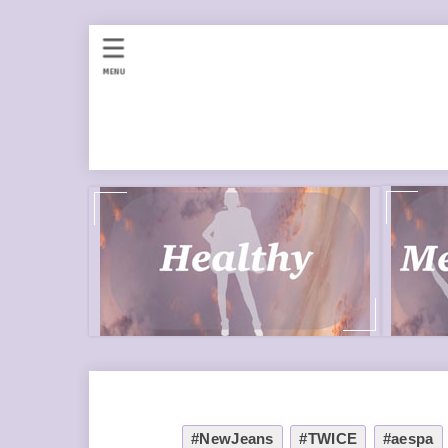
MENU
#NewJeans
#TWICE
#aespa