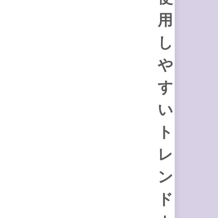
用
し
や
す
い
ト
レ
ン
ド