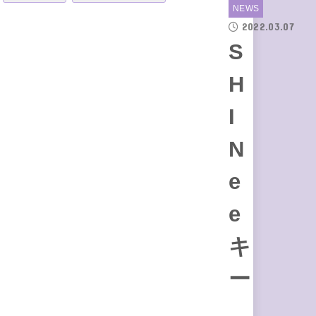
NEWS
2022.03.07
S
H
I
N
e
e
キ
ー
、