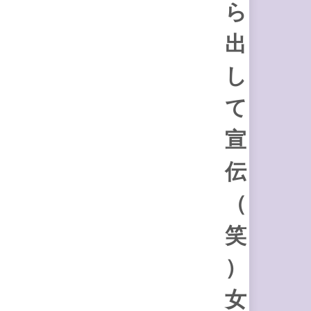
ら
出
し
て
宣
伝
（
笑
）
女