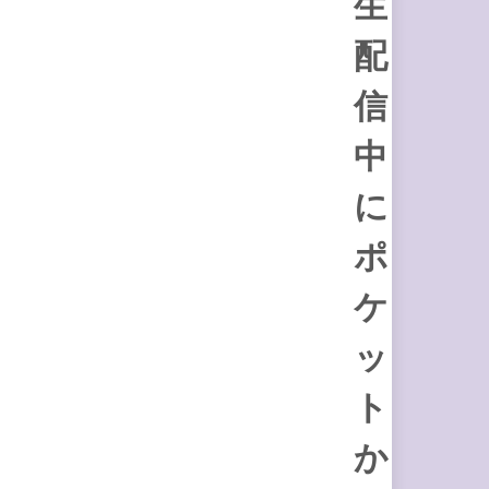
生
配
信
中
に
ポ
ケ
ッ
ト
か