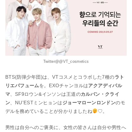
Twitter@@VT_cosmetics
BTS(防弾少年団)は、VTコスメとコラボした7種の
ラト
リエパフューム
を。EXOチャンヨルは
アクアディパル
マ
、SF9ロウン&インソンは王道の
カルバン・クライ
ン
、NU’ESTミンヒョンは
ジョーマローンロンドン
のモ
デルを務めていることが分かりましたね
♡。
男性は自分へのご褒美に、女性の皆さんは自分や男性へ