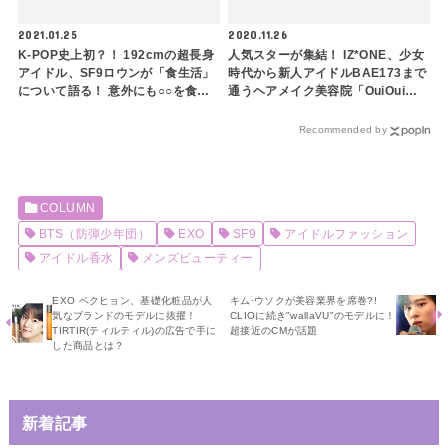
2021.01.25
2020.11.26
K-POP史上初？！ 192cmの超長身
人気スターが集結！ IZ*ONE、少女
アイドル、SF9ロウンが「食生活」
時代から新人アイドルBAE173まで
について語る！ 意外にも○○を食べ
通うヘアメイク美容院「OuiOui
ないことが判明
Atelier」ってどんなところ？
Recommended by
COLUMN
BTS（防弾少年団）
EXO
SF9
アイドルファッション
アイドル香水
メンズビューティー
EXO ベクヒョン、基礎化粧品が人
キム·ウソクが美容業界を席巻?!
気なブランドのモデルに抜擢！
CLIOに続き"wallaVU"のモデルに！
TIRTIR(ティルティル)の広告で手に
超接近のCMが話題
した商品とは？
新着記事