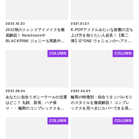
2022.10.03
2021.01.23
2022秋のトレンドアイメイクを徹
K-POPアイドルみたいな前髪の立ち
底解説！ NewJeansや
上げ方を知りたい人必見！【第二
BLACKPINK ジェニーも実践中！
弾】IZ*ONE ウォニョンのヘアスタ
ポイントはたった３つ！ 流行の落
イリストさん直伝！ 韓国アイドル
ち着いた奥ゆかしさのある目元を演
ヘアをマスターしよう
COLUMN
COLUMN
出してみよう
2023.08.04
2023.06.09
あなたに似合うポニーテールの位置
輪郭の特徴別・似合うタンバルモリ
はどこ？ 丸顔、面長、ハチ張
のスタイルを徹底解説！ コンプレ
り・・ 輪郭のコンプレックスをカ
ックスを完ぺきにカバーできる長さ
バーできるスタイリング方法も紹介
とは？ ５つのポイントをチェック
してぴったりなデザインを探してみ
COLUMN
COLUMN
よう