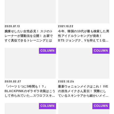
2020.07.13
2021.10.22
腕痩せしたい女性必見！ スジのト
今年、韓国の10代が最も検索した男
レーナーが運動法を公開！ お家で
性アイドルランキングが発表！
すぐ真似できるトレーニングとは
BTS ジョングク、Vを抑えて１位に
輝いたのはダレ？
COLUMN
COLUMN
2020.02.27
2022.12.26
「パーツ１つに5時間も！？」
最新ウォニョンメイクはこれ！ IVE
BLACKPINKのギラギラ衣装はこう
の担当メイクさん直伝！ 実際にし
して作られていた…スワロフスキー
ているスキンケアから細かいメイク
大量発生！地道な手作りの映像に衝
方法までぜ〜んぶ教えます
撃が走る
COLUMN
COLUMN