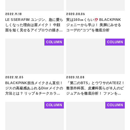
2022.11.18
2020.08.06
LE SSERAFIM ユンジン、急に愛ら
実は160㎝くらい
BLACKPINK
しくなった理由は眉メイク！ 中顔
ジェニーから学ぶ！ 美脚にみせる
面を短く見せるアイブロウの描き方
コーデの“コツ”を徹底分析
は？ みんなも自分に似合ったメイ
クを知って垢抜けよう
COLUMN
COLUMN
2022.12.05
2020.12.08
BLACKPINK担当メイクさん直伝！
「第二のBTS」とウワサのATEEZ！
ジスの高級感あふれるDiorメイクの
整形外科医、皮膚科医らが８人のビ
方法とは？ リップ＆チークカラー
ジュアルを徹底分析！ ファンをギ
がかわいすぎ！ 実際に使用したコ
ャップ萌えさせる秘密とは…(前編)
スメからメイクのコツまでたっぷり
COLUMN
COLUMN
紹介