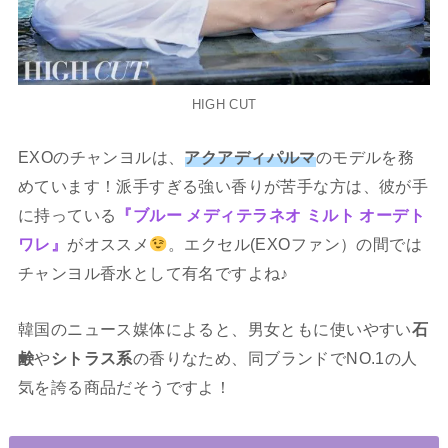
HIGH CUT
EXOのチャンヨルは、
アクアディパルマ
のモデルを務
めています！派手すぎる強い香りが苦手な方は、彼が手
に持っている
『ブルー メディテラネオ ミルト オーデト
ワレ』
がオススメ
。エクセル(EXOファン）の間では
チャンヨル香水として有名ですよね♪
韓国のニュース媒体によると、男女ともに使いやすい
石
鹸
や
シトラス系
の香りなため、同ブランドでNO.1の人
気を誇る商品だそうですよ！