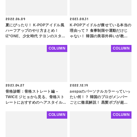
2022.06.09
2023.08.31
夏にぴったり！ K-POPアイドル風
K-POPアイドルが痩せている本当の
ハーフアップのやり方まとめ！
理由って？ 食事制限や運動だけじ
IZ*ONE、少女時代 テヨンのスタイ
ゃない！ 韓国の美容外科いが教え
リストさん直伝！ 普通とは一味違
る芸能人のような体を作るダイエッ
う韓国風スタイリングで垢抜け必至
ト方法を６つご紹介
COLUMN
COLUMN
2023.04.27
2022.12.19
骨格診断：骨格ストレート編 –
aespaのパーソナルカラーっていっ
TWICE ジヒョから見る、骨格スト
たい何！？ 韓国のプロがメンバー
レートにおすすめのヘアスタイルと
ごとに徹底解説！ 黒髪ボブが超似
は？ 髪型ひとつで上半身がスッキ
合うあのメンバーが実はイエベ！？
リ！ 太って見えないための注意点
意外な診断結果を要チェック
COLUMN
COLUMN
も解説