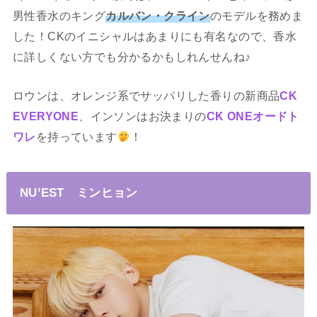
男性香水のキング
カルバン・クライン
のモデルを務めま
した！CKのイニシャルはあまりにも有名なので、香水
に詳しくない方でも分かるかもしれんせんね♪
ロウンは、オレンジ系でサッパリした香りの新商品
CK
EVERYONE
、インソンはお決まりの
CK ONEオードト
ワレ
を持っています
！
NU’EST ミンヒョン