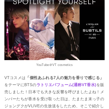
YouTube＠VT cosmetics
VTコスメは
「個性あふれる7人の魅力を香りで感じる」
をテーマにBTSの
ラトリエパフューム(通称VT香水)
を販
売しました！日本でも大きな反響を呼びましたよね！メ
ンバーたちが香水を受け取った日は、たまたま末っ子の
ジョングクがVLIVEの生放送をしたため、そこで紹介し