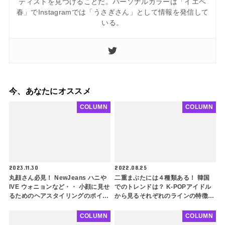
ティストを見つけることだ。パーソナルカラーは「イエベ
春」でInstagramでは「うさぎさん」として情報を発信して
いる。
今、あなたにオススメ
COLUMN
COLUMN
2023.11.30
2022.08.25
丸顔さん必見！ NewJeans ハニや
二重まぶたには４種類ある！ 韓国
IVE ウォニョンなど・・ 小顔に見せ
でのトレンドは？ K-POPアイドル
るためのヘアスタイリングのポイン
から見るそれぞれのラインの特徴を
ト３選！ 顔が大きく見えてしまう
美容整形外科が解説！ 同じ二重で
理由も解説
も全然印象が違う
COLUMN
COLUMN