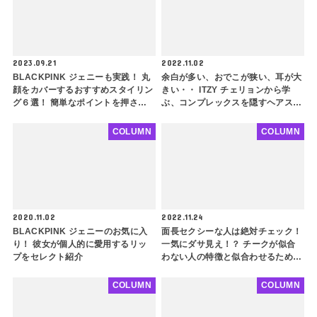
2023.09.21
2022.11.02
BLACKPINK ジェニーも実践！ 丸
余白が多い、おでこが狭い、耳が大
顔をカバーするおすすめスタイリン
きい・・ ITZY チェリョンから学
グ６選！ 簡単なポイントを押さえ
ぶ、コンプレックスを隠すヘアスタ
るだけで顔の丸みが一気に緩和、す
イル３つ！ 顔の形に悩みがある人
っきりスリムに
必見！ 自分の顔を分析して最大限
COLUMN
COLUMN
に垢抜けよう
2020.11.02
2022.11.24
BLACKPINK ジェニーのお気に入
面長セクシーな人は絶対チェック！
り！ 彼女が個人的に愛用するリッ
一気にダサ見え！？ チークが似合
プをセレクト紹介
わない人の特徴と似合わせるための
ポイントを徹底解説！ feat.ソンミ
COLUMN
COLUMN