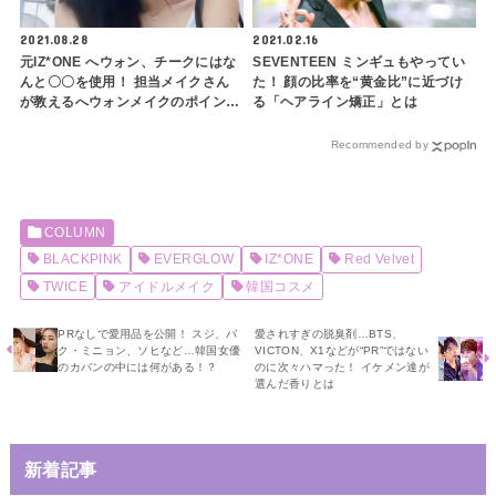
2021.08.28
2021.02.16
元IZ*ONE へウォン、チークにはな
SEVENTEEN ミンギュもやってい
んと〇〇を使用！ 担当メイクさん
た！ 顔の比率を“黄金比”に近づけ
が教えるへウォンメイクのポイント
る「ヘアライン矯正」とは
とは？
Recommended by
COLUMN
BLACKPINK
EVERGLOW
IZ*ONE
Red Velvet
TWICE
アイドルメイク
韓国コスメ
PRなしで愛用品を公開！ スジ、パ
愛されすぎの脱臭剤…BTS、
ク・ミニョン、ソヒなど…韓国女優
VICTON、X1などが“PR”ではない
のカバンの中には何がある！？
のに次々ハマった！ イケメン達が
選んだ香りとは
新着記事