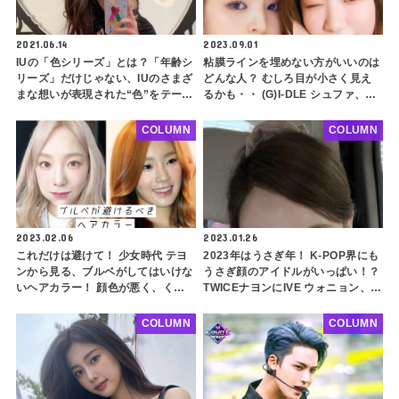
2021.06.14
2023.09.01
IUの「色シリーズ」とは？「年齢シ
粘膜ラインを埋めない方がいいのは
リーズ」だけじゃない、IUのさまざ
どんな人？ むしろ目が小さく見え
まな想いが表現された“色”をテーマ
るかも・・ (G)I-DLE シュファ、ハ
にした曲を紹介します
ン・ソヒも当てはまる３つの特徴と
は
COLUMN
COLUMN
2023.02.06
2023.01.26
これだけは避けて！ 少女時代 テヨ
2023年はうさぎ年！ K-POP界にも
ンから見る、ブルベがしてはいけな
うさぎ顔のアイドルがいっぱい！？
いヘアカラー！ 顔色が悪く、くす
TWICEナヨンにIVE ウォニョン、
んで見えるかも・・ 美容室で使え
IU… そもそも、うさぎ顔の特徴っ
る髪色選択のコツもご紹介
て？
COLUMN
COLUMN