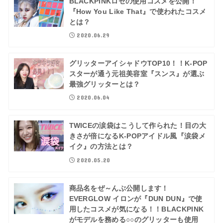
BLACKPINKロゼの使用コスメを公開！
『How You Like That』で使われたコスメ
とは？
2020.06.29
グリッターアイシャドウTOP10！！K-POP
スターが通う元祖美容室『スンス』が選ぶ
最強グリッターとは？
2020.06.04
TWICEの涙袋はこうして作られた！目の大
きさが倍になるK-POPアイドル風『涙袋メ
イク』の方法とは？
2020.05.20
商品名をぜ～んぶ公開します！
EVERGLOW イロンが『DUN DUN』で使
用したコスメが気になる！！BLACKPINK
がモデルを務める○○のグリッターも使用