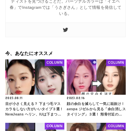
ティストを見つけることだ。パーソナルカラーは「イエベ
春」でInstagramでは「うさぎさん」として情報を発信して
いる。
今、あなたにオススメ
COLUMN
COLUMN
2023.08.11
2023.02.16
目が小さく見える？ 下まつ毛マス
顔の余白を減らして一気に垢抜け！
カラをしない方がいいタイプ３選！
aespa ジゼルから見る「余白消しス
NewJeans ヘリン、IUは下まつ毛
タイリング」３選！ 頬骨付近のス
メイクをほとんどしていない・・
ペースを簡単にカバーできるメイク
引き算メイクで垢抜けへ一歩前進
方法とは？
COLUMN
COLUMN