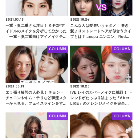
2021.03.18
2022.10.24
一重・奥二重さん注目！ K-POPア
こんな人は髪巻いちゃダメ！ 巻き
イドルのメイクを分析して分かった
髪よりストレートヘアが似合うタイ
「一重・奥二重向けアイメイクテク
プとは？ aespa ニンニン、Red
ニック」【第一弾：基本編】
Velvet イェリも！ 骨格ストレート
の人は必見
COLUMN
COLUMN
2023.05.19
2022.10.20
エラ張り輪郭の人必見！ チョン・
IVE レイのカバーメイクに挑戦！ ト
チェヨンやキム・テリなど韓流スタ
レンドがたっぷり詰まった「After
ーから見る、フェイスラインをすっ
LIKE」のオレンジメイクを完全再
きり見せるヘアスタイルをご紹介！
現！ 秋冬メイクにもぴったり
アップスタイル、レイヤードカッ
COLUMN
COLUMN
ト、チョッピーバング・・ ポイン
トを押さえてさらに小顔に