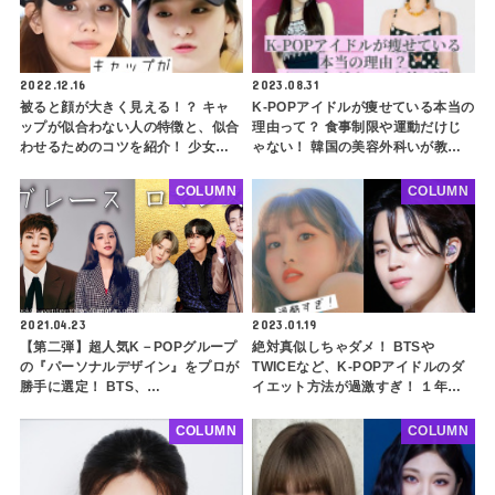
2022.12.16
2023.08.31
被ると顔が大きく見える！？ キャ
K-POPアイドルが痩せている本当の
ップが似合わない人の特徴と、似合
理由って？ 食事制限や運動だけじ
わせるためのコツを紹介！ 少女時
ゃない！ 韓国の美容外科いが教え
代 スヨンやRed Velvet スルギは似
る芸能人のような体を作るダイエッ
合わない・・ その理由とは？
ト方法を６つご紹介
COLUMN
COLUMN
2021.04.23
2023.01.19
【第二弾】超人気K－POPグループ
絶対真似しちゃダメ！ BTSや
の『パーソナルデザイン』をプロが
TWICEなど、K-POPアイドルのダ
勝手に選定！ BTS、
イエット方法が過激すぎ！ １年以
BLACKPINK、SEVENTEENが似
上炭水化物抜きに１週間氷のみ！？
合うファッションは何・・？
衝撃のエピソード９選・・ かなり
COLUMN
COLUMN
緩和された最近のアイドルの食事も
紹介