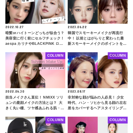
2022.10.27
2023.06.22
暗髪orハイトーンどっちが似合う？
韓国でスモーキーメイクが再流行
美容室に行く前にセルフチェック！
中！ 以前とはがらりと変わった最
aespa カリナやBLACKPINK ロゼ
新スモーキーメイクのポイントを徹
等、K-POPアイドルを例に自分に似
底解説！ IVEやBLACKPINKも取り
合う髪色を探してみよう
入れてる！ おすすめアイシャドウ
COLUMN
COLUMN
も紹介
2022.06.30
2023.08.17
担当メイクさん直伝！ NMIXX ソリ
非対称な顔が悩みの人必見！ 少女
ュンの鹿顔メイクの方法とは？ 大
時代、ハン・ソヒから見る顔の左右
きく丸い瞳、ツヤ感あふれる肌・・
差をカバーするヘアスタイリングの
化粧で十分に再現可能！ 新世代ビ
ポイント３選！ 簡単なアレンジで
ジュアルクイーンの清純なかわいさ
バランスを整えよう
COLUMN
COLUMN
を真似しちゃおう