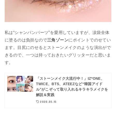
私は“シャンパンパーツ”を愛用していますが、涙袋全体
に塗るのは負担なので
三角ゾーン
にポイントでのせてい
ます。目尻にのせるとストーンメイクのような演出がで
きるので、一つは持っておきたいグリッターだと思いま
す。
「ストーンメイク大流行中！」IZ*ONE、
TWICE、BTS、ATEEZなど“韓国アイド
ル”がこぞって取り入れるキラキラメイクを
解説＆実践
2020.05.15