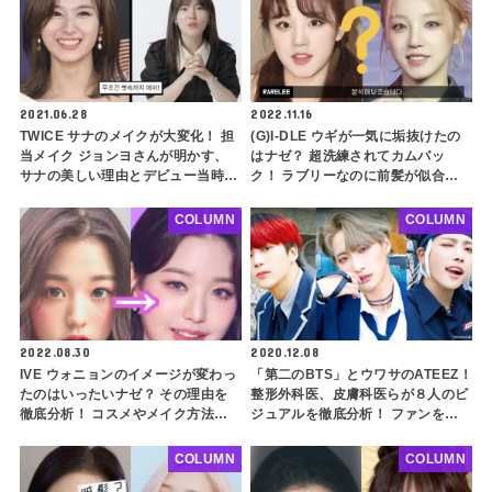
2021.06.28
2022.11.16
TWICE サナのメイクが大変化！ 担
(G)I-DLE ウギが一気に垢抜けたの
当メイク ジョンヨさんが明かす、
はナゼ？ 超洗練されてカムバッ
サナの美しい理由とデビュー当時よ
ク！ ラブリーなのに前髪が似合わ
りも『垢抜けた秘密』とは？
ない理由はこれだった
COLUMN
COLUMN
2022.08.30
2020.12.08
IVE ウォニョンのイメージが変わっ
「第二のBTS」とウワサのATEEZ！
たのはいったいナゼ？ その理由を
整形外科医、皮膚科医らが８人のビ
徹底分析！ コスメやメイク方法な
ジュアルを徹底分析！ ファンをギ
ど、誰でも真似できるウォニョン風
ャップ萌えさせる秘密とは…(前編)
イメチェンのポイントも解説
COLUMN
COLUMN