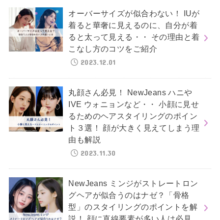
オーバーサイズが似合わない！ IUが
着ると華奢に見えるのに、自分が着
ると太って見える・・ その理由と着
こなし方のコツをご紹介
2023.12.01
丸顔さん必見！ NewJeans ハニや
IVE ウォニョンなど・・ 小顔に見せ
るためのヘアスタイリングのポイン
ト３選！ 顔が大きく見えてしまう理
由も解説
2023.11.30
NewJeans ミンジがストレートロン
グヘアが似合うのはナゼ？「骨格
型」のスタイリングのポイントを解
説！ 顔に直線要素が多い人は必見