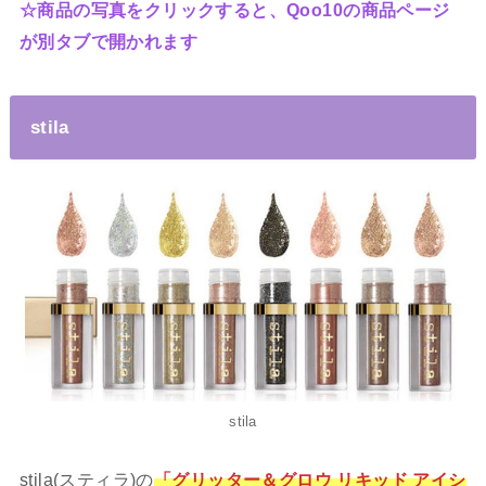
☆商品の写真をクリックすると、Qoo10の商品ページ
が別タブで開かれます
stila
stila
stila(スティラ)の
「グリッター＆グロウ リキッド アイシ