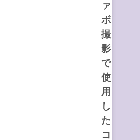
ァ
ボ
撮
影
で
使
用
し
た
コ