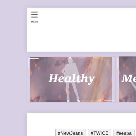
MENU
#NewJeans
#TWICE
#aespa