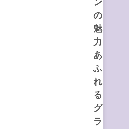
ン
の
魅
力
あ
ふ
れ
る
グ
ラ