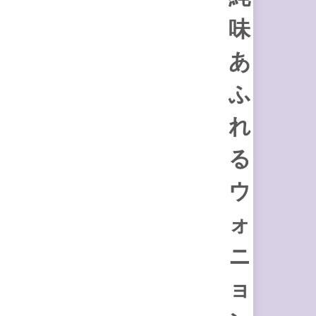
味
あ
ふ
れ
る
ウ
ォ
ニ
ョ