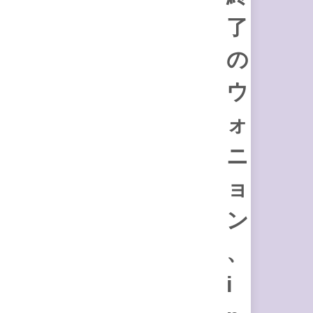
了
の
ウ
ォ
ニ
ョ
ン
、
i