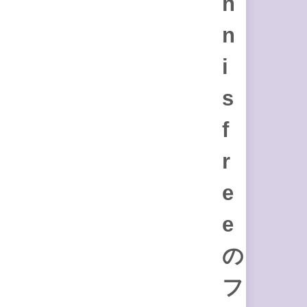
n
n
i
s
f
r
e
e
の
フ