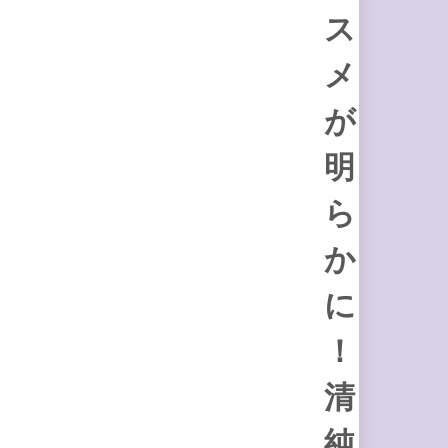
ス
メ
が
明
ら
か
に
！
清
純