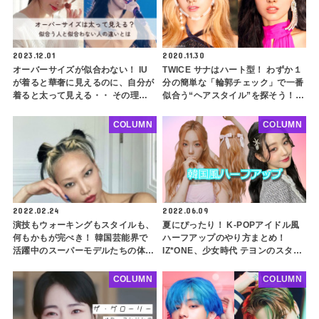
2023.12.01
2020.11.30
オーバーサイズが似合わない！ IU
TWICE サナはハート型！ わずか１
が着ると華奢に見えるのに、自分が
分の簡単な「輪郭チェック」で一番
着ると太って見える・・ その理由
似合う“ヘアスタイル”を探そう！
と着こなし方のコツをご紹介
９種類の中で、あなたと似ている輪
郭の韓国芸能人は？
COLUMN
COLUMN
2022.02.24
2022.06.09
演技もウォーキングもスタイルも、
夏にぴったり！ K-POPアイドル風
何もかもが完ぺき！ 韓国芸能界で
ハーフアップのやり方まとめ！
活躍中のスーパーモデルたちの体型
IZ*ONE、少女時代 テヨンのスタイ
維持の秘訣って？
リストさん直伝！ 普通とは一味違
う韓国風スタイリングで垢抜け必至
COLUMN
COLUMN