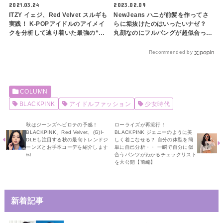
2021.03.24
2023.02.09
ITZY イェジ、Red Velvet スルギも
NewJeans ハニが前髪を作ってさ
実践！ K-POPアイドルのアイメイ
らに垢抜けたのはいったいナゼ？
クを分析して辿り着いた最強の“陰
丸顔なのにフルバングが超似合って
影メイク”【一重・奥二重さん向け
る！ スタイリングに隠されたポイ
アイメイクテクニック：陰影メイク
ントを徹底解説
Recommended by
編】
COLUMN
BLACKPINK
アイドルファッション
少女時代
秋はジーンズヘビロテの予感！
ローライズが再流行！
BLACKPINK、Red Velvet、(G)I-
BLACKPINK ジェニーのように美
DLEも注目する秋の最旬トレンドジ
しく着こなせる？ 自分の体型を簡
ーンズとお手本コーデを紹介します
単に自己分析・・ 一瞬で自分に似
￼
合うパンツがわかるチェックリスト
を大公開【前編】
新着記事