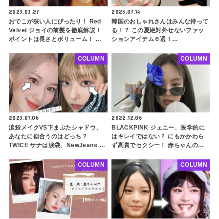
2023.03.27
2023.07.14
おでこが狭い人にぴったり！ Red
韓国のおしゃれさんはみんな持って
Velvet ジョイの前髪を徹底解説！
る！？ この夏絶対外せないファッ
ポイントは長さとボリューム！ ぱ
ションアイテム６選！
っつんソフトフルバングで前髪をす
BLACKPINK、LE SSERAFIM、
っきり似合わせよう
NewJeansも愛用！ 大流行中のア
COLUMN
COLUMN
イテムをチェック
2023.01.06
2022.12.06
涙袋メイクVS下まぶたシャドウ、
BLACKPINK ジェニー、医学的に
あなたに似合うのはどっち？
はキレイではない？ にもかかわら
TWICE サナは涙袋、NewJeans ヘ
ず高貴でセクシー！ 赤ちゃんのよ
リンはシャドウ・・ ポイントは目
うな愛らしさも合わせ持つ彼女の二
の形と黒目の大きさ！ 自分にぴっ
面的な魅力をを徹底分析
COLUMN
COLUMN
たりな下まぶたメイクを見つけよう