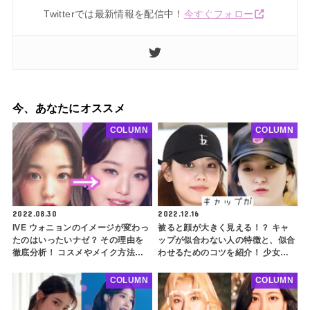
Twitterでは最新情報を配信中！
今すぐフォロー
今、あなたにオススメ
COLUMN
COLUMN
2022.08.30
2022.12.16
IVE ウォニョンのイメージが変わっ
被ると顔が大きく見える！？ キャ
たのはいったいナゼ？ その理由を
ップが似合わない人の特徴と、似合
徹底分析！ コスメやメイク方法な
わせるためのコツを紹介！ 少女時
ど、誰でも真似できるウォニョン風
代 スヨンやRed Velvet スルギは似
イメチェンのポイントも解説
合わない・・ その理由とは？
COLUMN
COLUMN