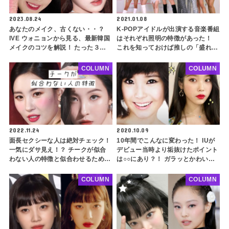
2023.08.24
2021.01.08
あなたのメイク、古くない・・？
K-POPアイドルが出演する音楽番組
IVE ウォニョンから見る、最新韓国
はそれぞれ照明の特徴があった！
メイクのコツを解説！ たった３つ
これを知っておけば推しの「盛れる
のポイントを押さえてトレンドメイ
条件」も見えてくるかも・・
クを楽しもう
COLUMN
COLUMN
2022.11.24
2020.10.09
面長セクシーな人は絶対チェック！
10年間でこんなに変わった！ IUが
一気にダサ見え！？ チークが似合
デビュー当時より垢抜けたポイント
わない人の特徴と似合わせるための
は○○にあり？！ ガラッとかわいく
ポイントを徹底解説！ feat.ソンミ
なれるポイントとは…
COLUMN
COLUMN