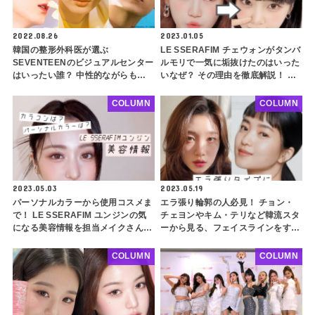
2022.08.26
2023.01.05
韓国の整形外科医が選ぶ
LE SSERAFIM チェウォンがタンバ
SEVENTEENのビジュアルセンター
ルモリで一気に垢抜けたのはいった
はいったい誰？ 中性的ながらも男
いなぜ？ その理由を徹底解説！ 丸
らしい魅力まで兼ね備えた、完ぺき
顔、小鼻の張りが気になる人必見！
すぎるその人物を徹底分析
イメチェン大成功の秘密を紐解く
COLUMN
COLUMN
2023.05.03
2023.05.19
パーソナルカラーから使用コスメま
エラ張り輪郭の人必見！ チョン・
で！ LE SSERAFIM ユンジンの気
チェヨンやキム・テリなど韓流スタ
になる美容情報を担当メイクさんが
ーから見る、フェイスラインをすっ
一挙公開！ なんとTWICEのメイク
きり見せるヘアスタイルをご紹介！
さんが担当中！ 顔の特徴や一目ぼ
アップスタイル、レイヤードカッ
COLUMN
COLUMN
れコスメまでたっぷり紹介
ト、チョッピーバング・・ ポイン
トを押さえてさらに小顔に