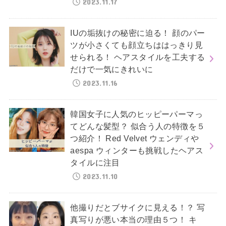
2023.11.17
IUの垢抜けの秘密に迫る！ 顔のパー
ツが小さくても顔立ちははっきり見
せられる！ ヘアスタイルを工夫する
だけで一気にきれいに
2023.11.16
韓国女子に人気のヒッピーパーマっ
てどんな髪型？ 似合う人の特徴を５
つ紹介！ Red Velvet ウェンディや
aespa ウィンターも挑戦したヘアス
タイルに注目
2023.11.10
他撮りだとブサイクに見える！？ 写
真写りが悪い本当の理由５つ！ キ