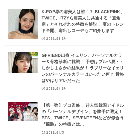
K-POP界の肩美人は誰！？ BLACKPINK、
TWICE、ITZYら肩美人に共通する「直角
肩」とそれぞれの特徴を解説！ 夏のトレン
ド全開、肩出しコーデもご紹介します
2022.08.29
GFRIEND出身 イェリン、パーソナルカラ
ー＆骨格診断に挑戦！ 予想はブルベ夏・・
しかしまさかの結果が！ ラブリーなイェリ
ンのパーソナルカラーはいったい何？ 骨格
はやはりアレだった
2022.04.29
【第一弾】プロ監修！ 超人気韓国アイドル
の『パーソナルデザイン』を勝手に選定！
BTS、TWICE、SEVENTEENなどが似合う
『服装』の特徴とは…
2022.01.13