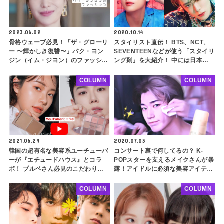
2023.06.02
2020.10.14
骨格ウェーブ必見！「ザ・グローリ
スタイリスト直伝！ BTS、NCT、
ー 〜輝かしき復讐〜」パク・ヨン
SEVENTEENなどが使う「スタイリ
ジン（イム・ジヨン）のファッショ
ング剤」を大紹介！ 中には日本の
ンが素敵すぎる・・！ スタイリン
アレも…
グの特徴を解説！ 着用アイテムも
COLUMN
COLUMN
紹介します
2021.06.29
2020.07.03
韓国の超有名な美容系ユーチューバ
コンサート裏で何してるの？ K-
ーが『エチュードハウス』とコラ
POPスターを支えるメイクさんが暴
ボ！ ブルベさん必見のこだわりが
露！アイドルに必須な美容アイテム
詰まった商品とは？
○○とは？
COLUMN
COLUMN