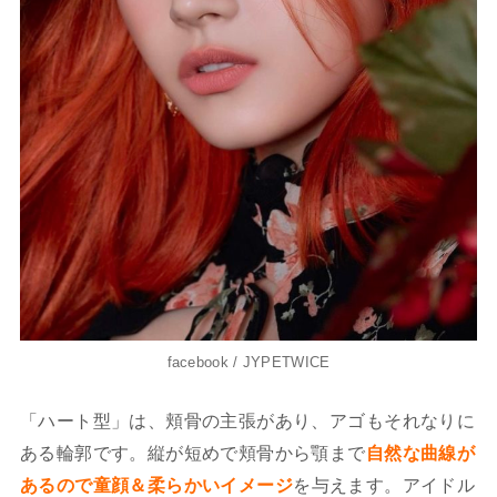
facebook / JYPETWICE
「ハート型」は、頬骨の主張があり、アゴもそれなりに
ある輪郭です。縦が短めで頬骨から顎まで
自然な曲線が
あるので童顔＆柔らかいイメージ
を与えます。アイドル