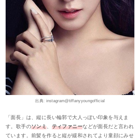
出典: instagram@tiffanyyoungofficial
「面長」は、縦に長い輪郭で大人っぽい印象を与えま
す。歌手の
ソンミ
、
ティファニー
などが面長だと言われ
ています。前髪を作ると縦が緩和されてより童顔にみせ