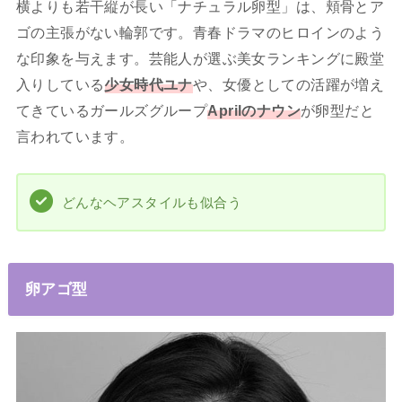
横よりも若干縦が長い「ナチュラル卵型」は、頬骨とア
ゴの主張がない輪郭です。青春ドラマのヒロインのよう
な印象を与えます。芸能人が選ぶ美女ランキングに殿堂
入りしている
少女時代ユナ
や、女優としての活躍が増え
てきているガールズグループ
Aprilのナウン
が卵型だと
言われています。
どんなヘアスタイルも似合う
卵アゴ型