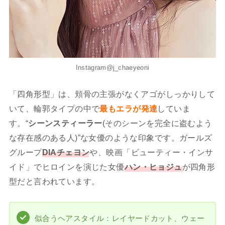
Instagram@j_chaeyeoni
「四角形型」は、頬骨の主張がなくアゴがしっかりして
いて、輪郭タイプの中で
最もエラが発達
していま
す。“
シーンスティーラー
(そのシーンを完全に盗むよう
な存在感のある人)”な女優のような印象です。ガールズ
グループ
DIAチェヨン
や、映画「ビューティー・インサ
イド」でヒロインを演じた女優
ハン・ヒョジュ
が四角形
型だと言われています。
似合うヘアスタイル：レイヤードカット、ウェー