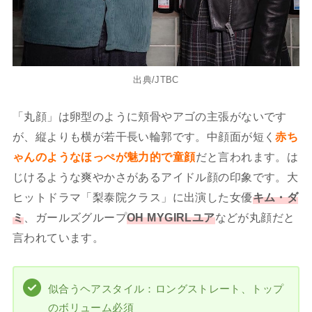
出典/JTBC
「丸顔」は卵型のように頬骨やアゴの主張がないです
が、縦よりも横が若干長い輪郭です。中顔面が短く
赤ち
ゃんのようなほっぺが魅力的で童顔
だと言われます。は
じけるような爽やかさがあるアイドル顔の印象です。大
ヒットドラマ「梨泰院クラス」に出演した女優
キム・ダ
ミ
、ガールズグループ
OH MYGIRLユア
などが丸顔だと
言われています。
似合うヘアスタイル：ロングストレート、トップ
のボリューム必須