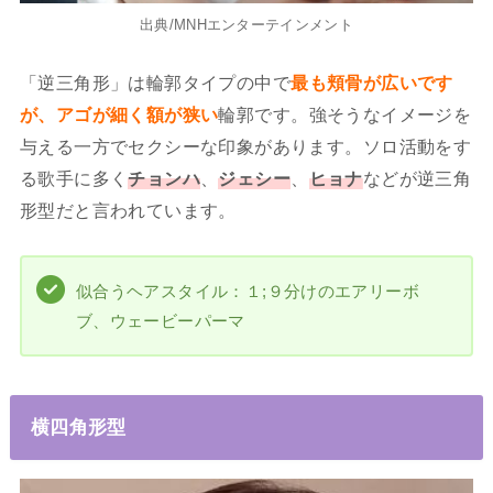
出典/MNHエンターテインメント
「逆三角形」は輪郭タイプの中で
最も頬骨が広いです
が、アゴが細く額が狭い
輪郭です。強そうなイメージを
与える一方でセクシーな印象があります。ソロ活動をす
る歌手に多く
チョンハ
、
ジェシー
、
ヒョナ
などが逆三角
形型だと言われています。
似合うヘアスタイル：１;９分けのエアリーボ
ブ、ウェービーパーマ
横四角形型