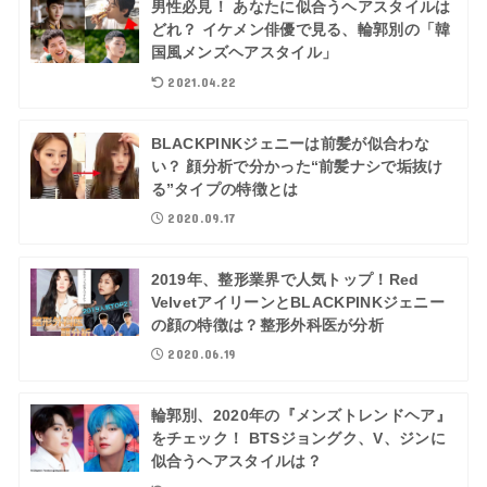
男性必見！ あなたに似合うヘアスタイルは
どれ？ イケメン俳優で見る、輪郭別の「韓
国風メンズヘアスタイル」
2021.04.22
BLACKPINKジェニーは前髪が似合わな
い？ 顔分析で分かった“前髪ナシで垢抜け
る”タイプの特徴とは
2020.09.17
2019年、整形業界で人気トップ！Red
VelvetアイリーンとBLACKPINKジェニー
の顔の特徴は？整形外科医が分析
2020.06.19
輪郭別、2020年の『メンズトレンドヘア』
をチェック！ BTSジョングク、V、ジンに
似合うヘアスタイルは？