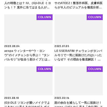
人の特徴とは？ IU、(G)I-DLE ミヨ
サのATEEZ！整形外科医、皮膚科医
ンも！？ 意外に当てはまる人が多
らが８人のビジュアルを徹底分析！
いかも・・ 似合わせるコツもご紹
ファンをギャップ萌えさせる秘密と
介
は…(後編)
COLUMN
COLUMN
2022.08.04
2023.01.05
aespa ウィンターや“ウ・ヨン
LE SSERAFIM チェウォンがタンバ
ウ”のイメチェンから学ぶ！ “タン
ルモリで一気に垢抜けたのはいった
バルモリ”が似合う顔タイプとは？
いなぜ？ その理由を徹底解説！ 丸
面長・中顔面長めな人は特に必見！
顔、小鼻の張りが気になる人必見！
顔のイメージ操作について解説
イメチェン大成功の秘密を紐解く
COLUMN
COLUMN
2023.08.18
2023.02.16
(G)I-DLE ソヨンが濃いメイクでよ
顔の余白を減らして一気に垢抜け！
りきれいに見えるのはナゼ？ ポイ
aespa ジゼルから見る「余白消しス