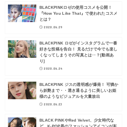
BLACKPINKロゼの使用コスメを公開！
『How You Like That』で使われたコスメ
とは？
2020.06.29
BLACKPINK ロゼがインスタグラムで一番
好きな投稿を告白！ 見るだけで今でも楽し
くなってしまうその写真とは‥？[動画あ
り]
2020.06.24
BLACKPINK ジスの透明感が爆発！ 可憐か
ら妖艶まで・・透き通るように美しいお姫
様のようなビジュアルを大量放出
2020.06.23
BLACK PINKやRed Velvet、少女時代な
ど、K-POP界のファッションアイコンが私