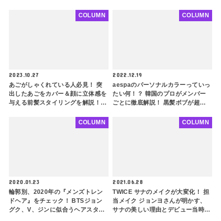
ど、誰でも真似できるウォニョン風
代 スヨンやRed Velvet スルギは似
イメチェンのポイントも解説
合わない・・ その理由とは？
COLUMN
COLUMN
2023.10.27
2022.12.19
あごがしゃくれている人必見！ 突
aespaのパーソナルカラーっていっ
出したあごをカバー＆顔に立体感を
たい何！？ 韓国のプロがメンバー
与える前髪スタイリングを解説！
ごとに徹底解説！ 黒髪ボブが超似
コンプレックスが魅力に変身すると
合うあのメンバーが実はイエベ！？
っておきのコツとは？
意外な診断結果を要チェック
COLUMN
COLUMN
2020.01.23
2021.06.28
輪郭別、2020年の『メンズトレン
TWICE サナのメイクが大変化！ 担
ドヘア』をチェック！ BTSジョン
当メイク ジョンヨさんが明かす、
グク、V、ジンに似合うヘアスタイ
サナの美しい理由とデビュー当時よ
ルは？
りも『垢抜けた秘密』とは？