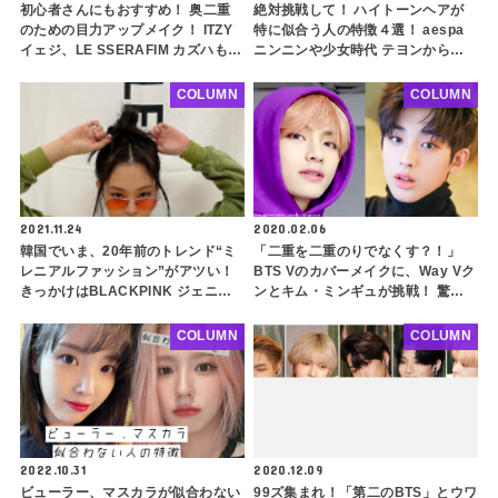
初心者さんにもおすすめ！ 奥二重
絶対挑戦して！ ハイトーンヘアが
のための目力アップメイク！ ITZY
特に似合う人の特徴４選！ aespa
イェジ、LE SSERAFIM カズハも取
ニンニンや少女時代 テヨンから見
り入れているアイメイクのポイント
る金髪でコンプレックスを解消でき
とは？
るタイプとは
COLUMN
COLUMN
2021.11.24
2020.02.06
韓国でいま、20年前のトレンド“ミ
「二重を二重のりでなくす？！」
レニアルファッション”がアツい！
BTS Vのカバーメイクに、Way Vク
きっかけはBLACKPINK ジェニー
ンとキム・ミンギュが挑戦！ 驚き
が投稿した一枚の写真・・？ 注目
のメイク方法にスタジオ仰天
のミレニアルファッションを大特集
COLUMN
COLUMN
2022.10.31
2020.12.09
ビューラー、マスカラが似合わない
99ズ集まれ！「第二のBTS」とウワ