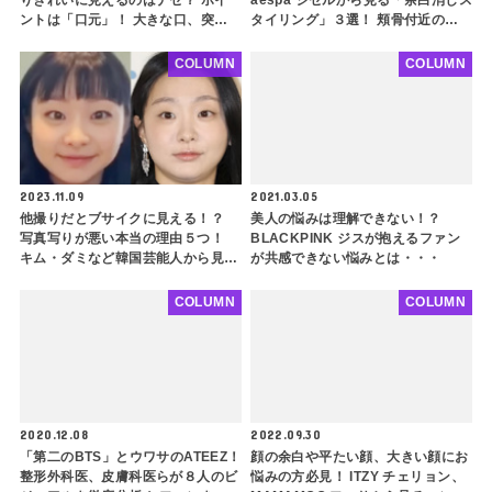
ントは「口元」！ 大きな口、突出
タイリング」３選！ 頬骨付近のス
した口元の人は必見！ 似合うメイ
ペースを簡単にカバーできるメイク
クのポイントも紹介
方法とは？
COLUMN
COLUMN
2023.11.09
2021.03.05
他撮りだとブサイクに見える！？
美人の悩みは理解できない！？
写真写りが悪い本当の理由５つ！
BLACKPINK ジスが抱えるファン
キム・ダミなど韓国芸能人から見る
が共感できない悩みとは・・・
写真写りをよくするためのコツもご
紹介
COLUMN
COLUMN
2020.12.08
2022.09.30
「第二のBTS」とウワサのATEEZ！
顔の余白や平たい顔、大きい顔にお
整形外科医、皮膚科医らが８人のビ
悩みの方必見！ ITZY チェリョン、