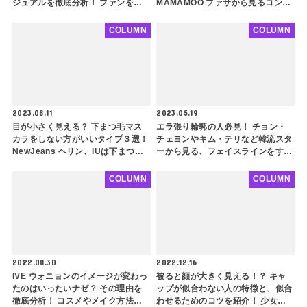
ジュアルを徹底分析！ ファンをギ
MAMAMOO ファサから見るコンプ
ャップ萌えさせる秘密とは…(前編)
レックス解消ヘアスタイルのポイン
トとは？
COLUMN
COLUMN
2023.08.11
2023.05.19
目が小さく見える？ 下まつ毛マス
エラ張り輪郭の人必見！ チョン・
カラをしない方がいいタイプ３選！
チェヨンやキム・テリなど韓流スタ
NewJeans ヘリン、IUは下まつ毛
ーから見る、フェイスラインをすっ
メイクをほとんどしていない・・
きり見せるヘアスタイルをご紹介！
引き算メイクで垢抜けへ一歩前進
アップスタイル、レイヤードカッ
COLUMN
COLUMN
ト、チョッピーバング・・ ポイン
トを押さえてさらに小顔に
2022.08.30
2022.12.16
IVE ウォニョンのイメージが変わっ
被ると顔が大きく見える！？ キャ
たのはいったいナゼ？ その理由を
ップが似合わない人の特徴と、似合
徹底分析！ コスメやメイク方法な
わせるためのコツを紹介！ 少女時