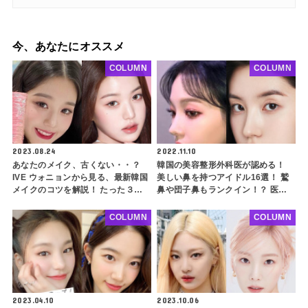
今、あなたにオススメ
COLUMN
COLUMN
2023.08.24
2022.11.10
あなたのメイク、古くない・・？
韓国の美容整形外科医が認める！
IVE ウォニョンから見る、最新韓国
美しい鼻を持つアイドル16選！ 鷲
メイクのコツを解説！ たった３つ
鼻や団子鼻もランクイン！？ 医師
のポイントを押さえてトレンドメイ
が考える「美鼻」の定義に注目
クを楽しもう
COLUMN
COLUMN
2023.04.10
2023.10.06