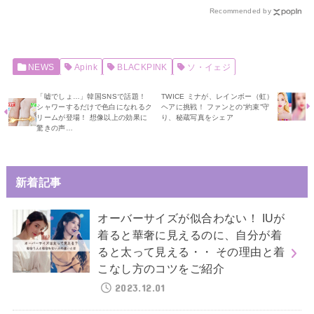
Recommended by
NEWS
Apink
BLACKPINK
ソ・イェジ
「嘘でしょ…」韓国SNSで話題！
TWICE ミナが、レインボー（虹）
シャワーするだけで色白になれるク
ヘアに挑戦！ ファンとの“約束”守
リームが登場！ 想像以上の効果に
り、秘蔵写真をシェア
驚きの声…
新着記事
オーバーサイズが似合わない！ IUが
着ると華奢に見えるのに、自分が着
ると太って見える・・ その理由と着
こなし方のコツをご紹介
2023.12.01