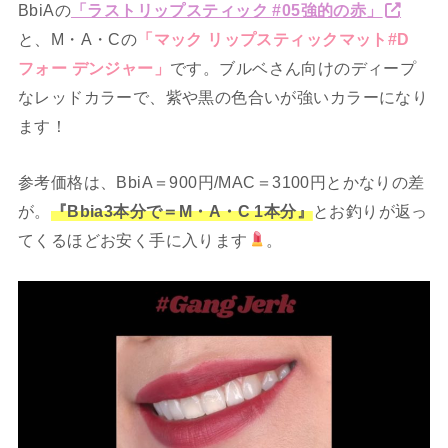
BbiAの
「ラストリップスティック #05強的の赤」
と、M・A・Cの
「マック リップスティックマット#D
フォー デンジャー」
です。ブルベさん向けのディープ
なレッドカラーで、紫や黒の色合いが強いカラーになり
ます！
参考価格は、BbiA＝900円/MAC＝3100円とかなりの差
が。
『Bbia3本分で＝M・A・C 1本分』
とお釣りが返っ
てくるほどお安く手に入ります
。