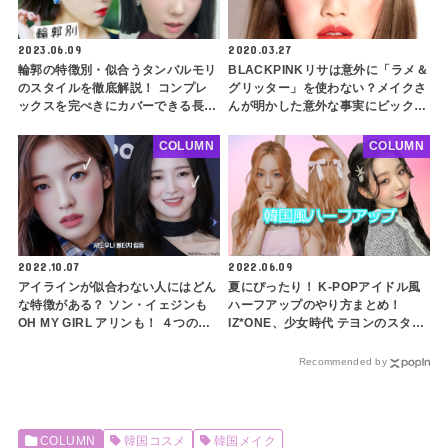
2023.06.09
2020.03.27
輪郭の特徴別・似合うタンバルモリ
BLACKPINKリサは意外に「ラメ＆
のスタイルを徹底解説！ コンプレ
グリッター」を使わない？メイクさ
ックスを完ぺきにカバーできる長さ
んが明かした意外な事実にビック
とは？ ５つのポイントをチェック
リ！リサ風メイクのポイントとは？
してぴったりなデザインを探してみ
COLUMN
COLUMN
よう
2022.10.07
2022.06.09
アイラインが似合わない人にはどん
夏にぴったり！ K-POPアイドル風
な特徴がある？ ソン・イェジンも
ハーフアップのやり方まとめ！
OH MY GIRL アリンも！ ４つの特
IZ*ONE、少女時代 テヨンのスタイ
徴と解決方法をご紹介
リストさん直伝！ 普通とは一味違
う韓国風スタイリングで垢抜け必至
Recommended by
COLUMN
韓国コスメ
韓国メイク