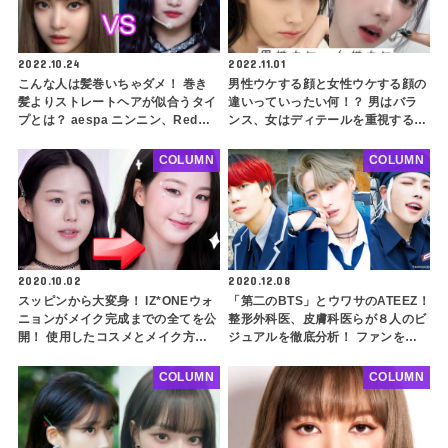
2022.10.24
2022.11.01
こんな人は髪巻いちゃダメ！ 巻き
男性ウケする顔と女性ウケする顔の
髪よりストレートヘアが似合うタイ
違いっていったい何！？ 男はバラ
プとは？ aespa ニンニン、Red
ンス、女はディテールを重視するっ
Velvet イェリも！ 骨格ストレート
て本当？ それぞれの特徴を徹底解
の人は必見
説【韓国女性編】
COLUMN
COLUMN
2020.10.02
2020.12.08
スッピンから大変身！ IZ*ONEウォ
「第二のBTS」とウワサのATEEZ！
ニョンがメイク完成までの全てを公
整形外科医、皮膚科医らが８人のビ
開！ 使用したコスメとメイク方法
ジュアルを徹底分析！ ファンをギ
を解説
ャップ萌えさせる秘密とは…(前編)
COLUMN
COLUMN