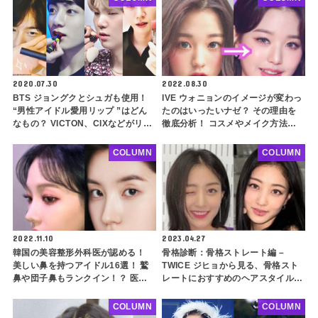
2020.07.30
2022.08.30
BTS ジョングクとシュガも使用！
IVE ウォニョンのイメージが変わっ
“男性アイドル愛用リップ ”はどん
たのはいったいナゼ？ その理由を
なもの？ VICTON、CIXなどがリア
徹底分析！ コスメやメイク方法な
ルに使う商品をチェック
ど、誰でも真似できるウォニョン風
イメチェンのポイントも解説
COLUMN
COLUMN
2022.11.10
2023.04.27
韓国の美容整形外科医が認める！
骨格診断：骨格ストレート編 –
美しい鼻を持つアイドル16選！ 鷲
TWICE ジヒョから見る、骨格スト
鼻や団子鼻もランクイン！？ 医師
レートにおすすめのヘアスタイルと
が考える「美鼻」の定義に注目
は？ 髪型ひとつで上半身がスッキ
リ！ 太って見えないための注意点
COLUMN
COLUMN
も解説