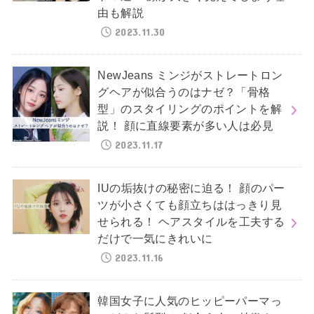
由も解説
2023.11.30
NewJeans ミンジがストレートロン
グヘアが似合うのはナゼ？「骨格
型」のスタイリングのポイントを解
説！ 顔に直線要素が多い人は必見
2023.11.17
IUの垢抜けの秘密に迫る！ 顔のパー
ツが小さくても顔立ちははっきり見
せられる！ ヘアスタイルを工夫する
だけで一気にきれいに
2023.11.16
韓国女子に人気のヒッピーパーマっ