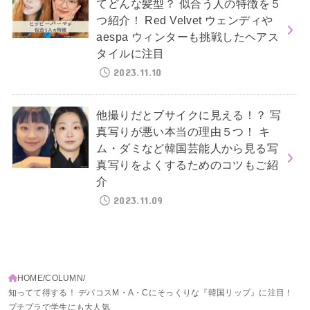
てどんな髪型？ 似合う人の特徴を５
つ紹介！ Red Velvet ウェンディや
aespa ウィンターも挑戦したヘアス
タイルに注目
2023.11.10
他撮りだとブサイクに見える！？ 写
真写りが悪い本当の理由５つ！ キ
ム・ダミなど韓国芸能人から見る写
真写りをよくするためのコツもご紹
介
2023.11.09
HOME
COLUMN
知ってて得する！ デパコスM・A・Cにそっくりな『韓国リップ』に注目！
プチプラで学生にも大人気