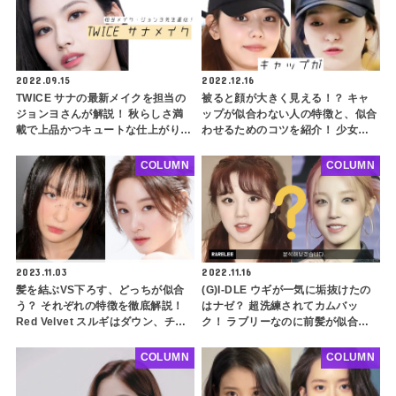
2022.09.15
2022.12.16
TWICE サナの最新メイクを担当の
被ると顔が大きく見える！？ キャ
ジョンヨさんが解説！ 秋らしさ満
ップが似合わない人の特徴と、似合
載で上品かつキュートな仕上がり
わせるためのコツを紹介！ 少女時
に・・ とっておきのコツが盛りだ
代 スヨンやRed Velvet スルギは似
くさん！ 使用製品もたっぷり紹介
合わない・・ その理由とは？
COLUMN
COLUMN
2023.11.03
2022.11.16
髪を結ぶVS下ろす、どっちが似合
(G)I-DLE ウギが一気に垢抜けたの
う？ それぞれの特徴を徹底解説！
はナゼ？ 超洗練されてカムバッ
Red Velvet スルギはダウン、チョ
ク！ ラブリーなのに前髪が似合わ
ン・チェヨンはアップ！ 似合いに
ない理由はこれだった
くい髪型をするときのスタイリング
COLUMN
COLUMN
のコツも紹介