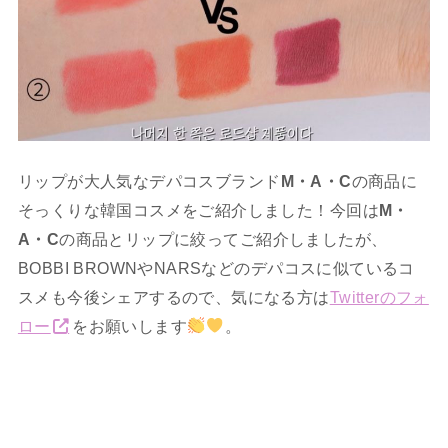
リップが大人気なデパコスブランド
M・A・C
の商品に
そっくりな韓国コスメをご紹介しました！今回は
M・
A・C
の商品とリップに絞ってご紹介しましたが、
BOBBI BROWNやNARSなどのデパコスに似ているコ
スメも今後シェアするので、気になる方は
Twitterのフォ
ロー
をお願いします
。