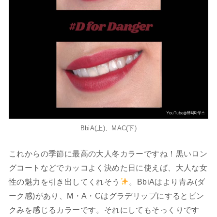
BbiA(上)、MAC(下)
これからの季節に最高の大人冬カラーですね！黒いロン
グコートなどでカッコよく決めた日に使えば、大人な女
性の魅力を引き出してくれそう
。BbiAはより青み(ダ
ーク感)があり、M・A・Cはグラデリップにするとピン
クみを感じるカラーです。それにしてもそっくりです