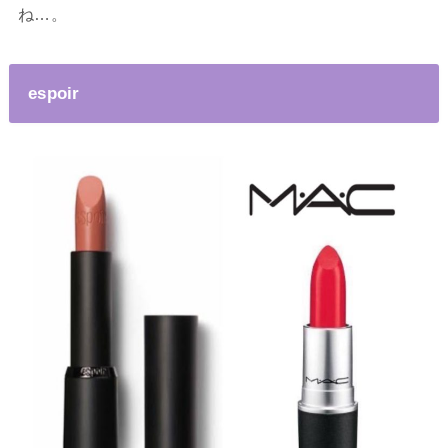
ね…。
espoir