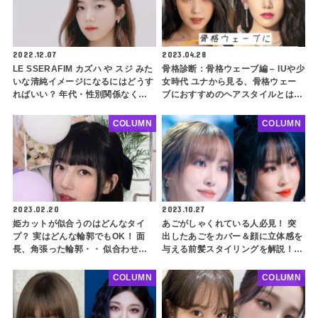
2022.12.07
2023.04.28
LE SSERAFIM カズハ や スジ みた
骨格診断：骨格ウェーブ編 – IUや少
いな清純イメージになるにはどうす
女時代 ユナから見る、骨格ウェー
ればいい？ 年代・性別関係なく好
ブにおすすめのヘアスタイルとは？
まれる「初恋ビジュアル」の共通点
髪型ひとつで体型が一気に美しく見
とは？
える！ 首周りをカバーして、優雅
COLUMN
COLUMN
な魅力を大放出！ 長さ別・スタイ
リングのコツを徹底解説
2023.02.20
2023.10.27
姫カットが似合うのはどんなタイ
あごがしゃくれている人必見！ 突
プ？ 実はどんな輪郭でもOK！ 面
出したあごをカバー＆顔に立体感を
長、角張った輪郭・・ 似合わせる
与える前髪スタイリングを解説！
コツを徹底解説！ スジやTWICE モ
コンプレックスが魅力に変身すると
モ、NewJeans ヘリンなどから見
っておきのコツとは？
COLUMN
COLUMN
るヘアカットのポイントとは？