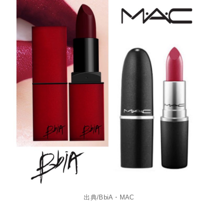
出典/BbiA・MAC