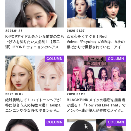
2021.01.23
2020.01.27
K-POPアイドルみたいな前髪の立ち
乙女心をくすぐる！Red
上げ方を知りたい人必見！【第二
Velvet『Psycho』のMVは、A社の
弾】IZ*ONE ウォニョンのヘアスタ
服ばかりで撮影されていた！アイリ
イリストさん直伝！ 韓国アイドル
ーン、ジョイ、スルギが着用した服
ヘアをマスターしよう
のブランド名とは？
COLUMN
COLUMN
2023.10.06
2020.07.20
絶対挑戦して！ ハイトーンヘアが
BLACKPINKメイクの秘密を担当者
特に似合う人の特徴４選！ aespa
が語る！ 「How You Like That」で
ニンニンや少女時代 テヨンから見
メンバー達が望んだ奇抜なメイクと
る金髪でコンプレックスを解消でき
は…
るタイプとは
COLUMN
COLUMN