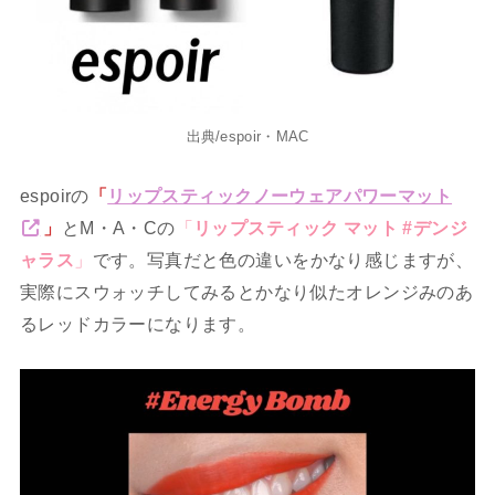
出典/espoir・MAC
espoirの
「
リップスティックノーウェアパワーマット
」
とM・A・Cの
「
リップスティック マット #デンジ
ャラス
」
です。写真だと色の違いをかなり感じますが、
実際にスウォッチしてみるとかなり似たオレンジみのあ
るレッドカラーになります。