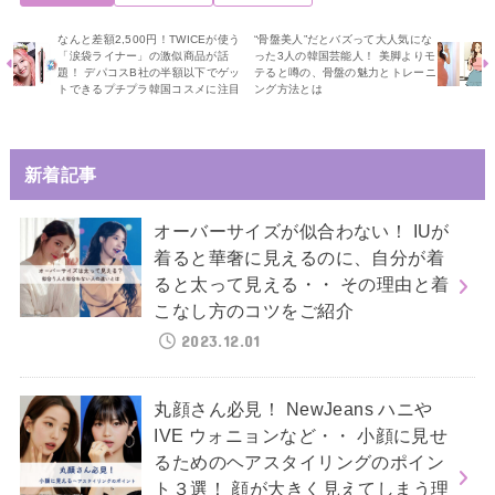
なんと差額2,500円！TWICEが使う
“骨盤美人”だとバズって大人気にな
「涙袋ライナー」の激似商品が話
った3人の韓国芸能人！ 美脚よりモ
題！ デパコスB社の半額以下でゲッ
テると噂の、骨盤の魅力とトレーニ
トできるプチプラ韓国コスメに注目
ング方法とは
新着記事
オーバーサイズが似合わない！ IUが
着ると華奢に見えるのに、自分が着
ると太って見える・・ その理由と着
こなし方のコツをご紹介
2023.12.01
丸顔さん必見！ NewJeans ハニや
IVE ウォニョンなど・・ 小顔に見せ
るためのヘアスタイリングのポイン
ト３選！ 顔が大きく見えてしまう理