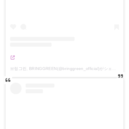
브링그린, BRINGGREEN(@bringgreen_official)がシェアした投稿