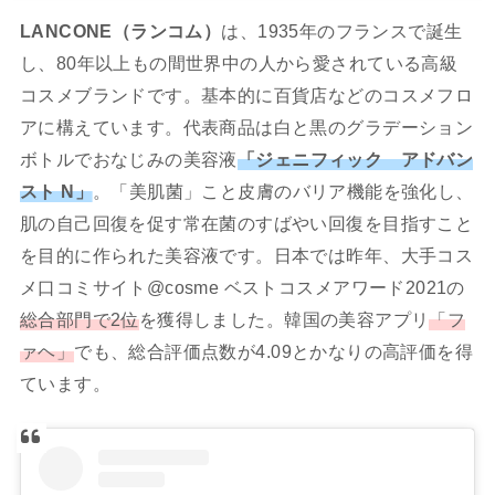
LANCONE（ランコム）
は、1935年のフランスで誕生
し、80年以上もの間世界中の人から愛されている高級
コスメブランドです。基本的に百貨店などのコスメフロ
アに構えています。代表商品は白と黒のグラデーション
ボトルでおなじみの美容液
「ジェニフィック アドバン
スト N」
。「美肌菌」こと皮膚のバリア機能を強化し、
肌の自己回復を促す常在菌のすばやい回復を目指すこと
を目的に作られた美容液です。日本では昨年、大手コス
メ口コミサイト@cosme ベストコスメアワード2021の
総合部門で2位
を獲得しました。韓国の美容アプリ
「フ
ァヘ」
でも、総合評価点数が4.09とかなりの高評価を得
ています。