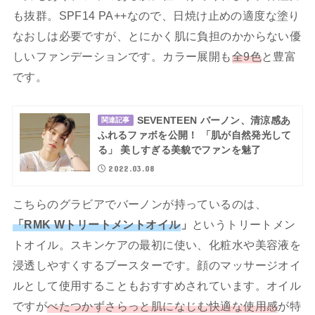
も抜群。SPF14 PA++なので、日焼け止めの適度な塗り
なおしは必要ですが、とにかく肌に負担のかからない優
しいファンデーションです。カラー展開も
全9色
と豊富
です。
SEVENTEEN バーノン、清涼感あ
関連記事
ふれるファボを公開！ 「肌が自然発光して
る」 美しすぎる美貌でファンを魅了
2022.03.08
こちらのグラビアでバーノンが持っているのは、
「RMK Wトリートメントオイル
」
というトリートメン
トオイル。スキンケアの最初に使い、化粧水や美容液を
浸透しやすくするブースターです。顔のマッサージオイ
ルとして使用することもおすすめされています。オイル
ですが
べたつかずさらっと肌になじむ快適な使用感
が特