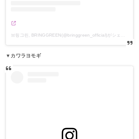
브링그린, BRINGGREEN(@bringgreen_official)がシェアした投稿
▼カワラヨモギ