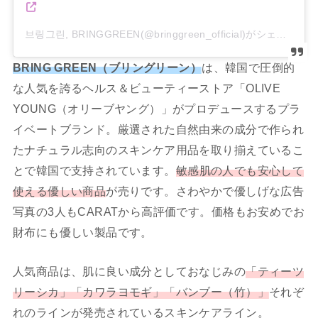
브링그린, BRINGGREEN(@bringgreen_official)がシェアした投稿
BRING GREEN（ブリングリーン）
は、韓国で圧倒的
な人気を誇るヘルス＆ビューティーストア「OLIVE
YOUNG（オリーブヤング）」がプロデュースするプラ
イベートブランド。厳選された自然由来の成分で作られ
たナチュラル志向のスキンケア用品を取り揃えているこ
とで韓国で支持されています。
敏感肌の人でも安心して
使える優しい商品
が売りです。さわやかで優しげな広告
写真の3人もCARATから高評価です。価格もお安めでお
財布にも優しい製品です。
人気商品は、肌に良い成分としておなじみの
「ティーツ
リーシカ」「カワラヨモギ」「バンブー（竹）」
それぞ
れのラインが発売されているスキンケアライン。