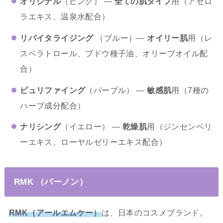
オリジナル
（ピンク） ―
全ての肌タイプ
用（アセロ
ラエキス、温泉水配合）
リバイタライジング
（ブルー）―
オイリー肌
用（レ
スベラトロール、ブドウ種子油、オリーブオイル配
合）
ピュリファイング
（パープル） ―
敏感肌
用（7種の
ハーブ成分配合）
ナリシング
（イエロー） ―
乾燥肌
用（ジンセンベリ
ーエキス、ローヤルゼリーエキス配合）
RMK （バーノン）
RMK（アールエムケー）
は、日本のコスメブランド。