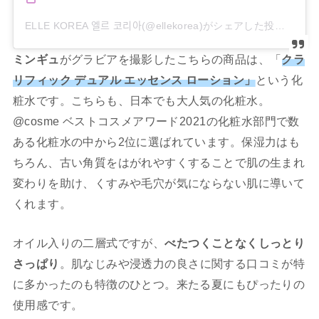
ELLE KOREA 엘르 코리아(@ellekorea)がシェアした投稿
ミンギュ
がグラビアを撮影したこちらの商品は、「
クラ
リフィック デュアル エッセンス ローション」
という化
粧水です。こちらも、日本でも大人気の化粧水。
@cosme ベストコスメアワード2021の化粧水部門で数
ある化粧水の中から2位に選ばれています。保湿力はも
ちろん、古い角質をはがれやすくすることで肌の生まれ
変わりを助け、くすみや毛穴が気にならない肌に導いて
くれます。
オイル入りの二層式ですが、
べたつくことなくしっとり
さっぱり
。肌なじみや浸透力の良さに関する口コミが特
に多かったのも特徴のひとつ。来たる夏にもぴったりの
使用感です。