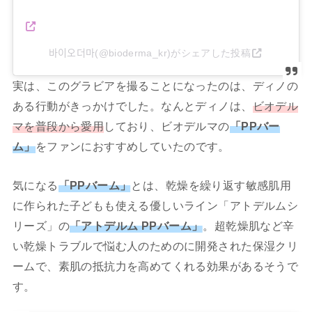
바이오더마(@bioderma_kr)がシェアした投稿
実は、このグラビアを撮ることになったのは、ディノの
ある行動がきっかけでした。なんとディノは、
ビオデル
マを普段から愛用
しており、ビオデルマの
「PPバー
ム」
をファンにおすすめしていたのです。
気になる
「PPバーム」
とは、乾燥を繰り返す敏感肌用
に作られた子どもも使える優しいライン「アトデルムシ
リーズ」の
「アトデルム PPバーム」
。超乾燥肌など辛
い乾燥トラブルで悩む人のためのに開発された保湿クリ
ームで、素肌の抵抗力を高めてくれる効果があるそうで
す。