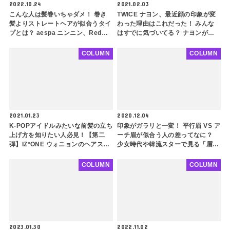
2022.10.24
2021.02.03
こんな人は髪巻いちゃダメ！ 巻き
TWICE ナヨン、最近顔の印象が変
髪よりストレートヘアが似合うタイ
わった理由はこれだった！ みんな
プとは？ aespa ニンニン、Red
はすでに気づいてる？ ナヨンが最
Velvet イェリも！ 骨格ストレート
近さらに大人っぽくなった理由を大
の人は必見
解明
COLUMN
COLUMN
2021.01.23
2020.12.04
K-POPアイドルみたいな前髪の立ち
印象がガラリと一変！ 平行眉 VS ア
上げ方を知りたい人必見！【第二
ーチ眉が似合う人の差ってなに？
弾】IZ*ONE ウォニョンのヘアスタ
少女時代や韓流スターで見る「眉毛
イリストさん直伝！ 韓国アイドル
の重要性」 とは・・
ヘアをマスターしよう
COLUMN
COLUMN
2023.01.30
2022.11.02