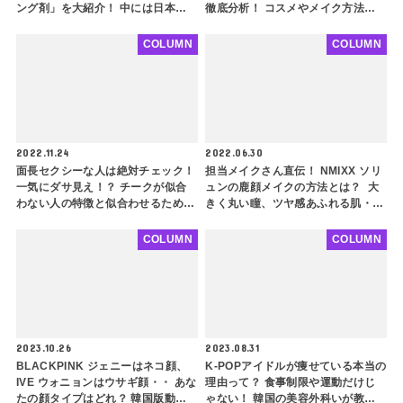
ング剤」を大紹介！ 中には日本の
徹底分析！ コスメやメイク方法な
アレも…
ど、誰でも真似できるウォニョン風
イメチェンのポイントも解説
COLUMN
COLUMN
2022.11.24
2022.06.30
面長セクシーな人は絶対チェック！
担当メイクさん直伝！ NMIXX ソリ
一気にダサ見え！？ チークが似合
ュンの鹿顔メイクの方法とは？ 大
わない人の特徴と似合わせるための
きく丸い瞳、ツヤ感あふれる肌・・
ポイントを徹底解説！ feat.ソンミ
化粧で十分に再現可能！ 新世代ビ
ジュアルクイーンの清純なかわいさ
COLUMN
COLUMN
を真似しちゃおう
2023.10.26
2023.08.31
BLACKPINK ジェニーはネコ顔、
K-POPアイドルが痩せている本当の
IVE ウォニョンはウサギ顔・・ あな
理由って？ 食事制限や運動だけじ
たの顔タイプはどれ？ 韓国版動物
ゃない！ 韓国の美容外科いが教え