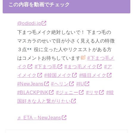
この内容を動画でチェック
@odiodi.jp
下まつ毛メイク絶対しないで！ 下まつ毛の
マスカラのせいで目が小さく見える人の特徴
３点
役に立った人やリクエストがある方
はコメントお待ちしています
#下まつ毛メ
イク
#下まつ毛
#まつ毛メイク
#ア
イメイク
#韓国メイク
#猫目メイク
#NewJeans
#ヘリン
#IU
#BLACKPINK
#ジェニー
#リサ
#韓
国好きな人と繋がりたい
♬ ETA – NewJeans