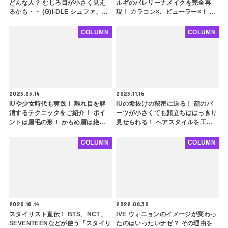
どんな人？ むしろ目が小さく見え
ルギのバレリーナメイクを完全再
るかも・・ (G)I-DLE シュファ、ハ
現！ カラコン×、ビューラー×！ 引
ン・ソヒも当てはまる３つの特徴と
き算メイクで垢抜け！ ふんわりと
は
した少女らしさと上品さを一度に叶
COLUMN
COLUMN
えちゃおう
2023.03.14
2023.11.16
IUや少女時代も実践！ 離れ目を解
IUの垢抜けの秘密に迫る！ 顔のパ
消するテクニックをご紹介！ ポイ
ーツが小さくても顔立ちははっきり
ントは眉毛の形！ かもめ眉は絶対
見せられる！ ヘアスタイルを工夫
NG・・・ 離れ目解消メイクのコツ
するだけで一気にきれいに
も解説
COLUMN
COLUMN
2020.10.14
2022.08.30
スタイリスト直伝！ BTS、NCT、
IVE ウォニョンのイメージが変わっ
SEVENTEENなどが使う「スタイリ
たのはいったいナゼ？ その理由を