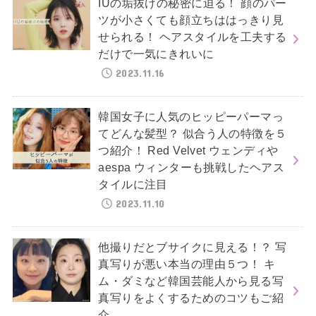
IUの垢抜けの秘密に迫る！ 顔のパー
ツが小さくても顔立ちははっきり見
せられる！ ヘアスタイルを工夫する
だけで一気にきれいに
2023.11.16
韓国女子に人気のヒッピーパーマっ
てどんな髪型？ 似合う人の特徴を５
つ紹介！ Red Velvet ウェンディや
aespa ウィンターも挑戦したヘアス
タイルに注目
2023.11.10
他撮りだとブサイクに見える！？ 写
真写りが悪い本当の理由５つ！ キ
ム・ダミなど韓国芸能人から見る写
真写りをよくするためのコツもご紹
介