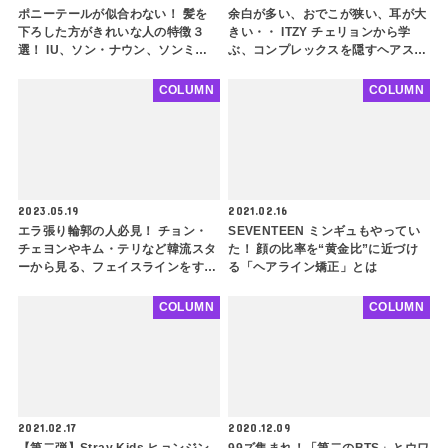
ポニーテールが似合わない！ 髪を
余白が多い、おでこが狭い、耳が大
下ろした方がきれいな人の特徴３
きい・・ ITZY チェリョンから学
選！ IU、ソン・ナウン、ソンミ
ぶ、コンプレックスを隠すヘアスタ
も！？ 意外に当てはまる人が多い
イル３つ！ 顔の形に悩みがある人
その特徴とは
必見！ 自分の顔を分析して最大限
COLUMN
COLUMN
に垢抜けよう
2023.05.19
2021.02.16
エラ張り輪郭の人必見！ チョン・
SEVENTEEN ミンギュもやってい
チェヨンやキム・テリなど韓流スタ
た！ 顔の比率を“黄金比”に近づけ
ーから見る、フェイスラインをすっ
る「ヘアライン矯正」とは
きり見せるヘアスタイルをご紹介！
アップスタイル、レイヤードカッ
COLUMN
COLUMN
ト、チョッピーバング・・ ポイン
トを押さえてさらに小顔に
2021.02.17
2020.12.09