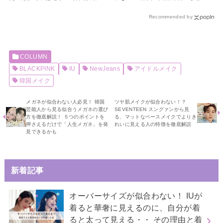
顔タイプ診断に挑戦しよう
る芸能人のような体を作るダイエッ
ト方法を６つご紹介
Recommended by
COLUMN
BLACKPINK
IU
NewJeans
アイドルメイク
韓国メイク
メガネが似合わない人必見！ 韓国
ツヤ肌メイクが似合わない！？
芸能人から見る似合うメガネの選び
SEVENTEEN スングァンから見
方を徹底解説！ ５つのポイントを
る、マットなベースメイクでよりき
押さえるだけで「人生メガネ」を発
れいに見える人の特徴を徹底解説
見できるかも
新着記事
オーバーサイズが似合わない！ IUが
着ると華奢に見えるのに、自分が着
ると太って見える・・ その理由と着