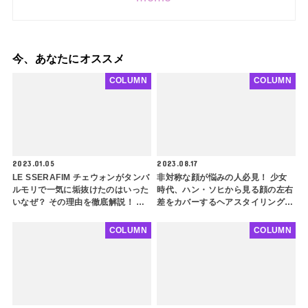
今、あなたにオススメ
COLUMN
COLUMN
2023.01.05
2023.08.17
LE SSERAFIM チェウォンがタンバ
非対称な顔が悩みの人必見！ 少女
ルモリで一気に垢抜けたのはいった
時代、ハン・ソヒから見る顔の左右
いなぜ？ その理由を徹底解説！ 丸
差をカバーするヘアスタイリングの
顔、小鼻の張りが気になる人必見！
ポイント３選！ 簡単なアレンジで
イメチェン大成功の秘密を紐解く
バランスを整えよう
COLUMN
COLUMN