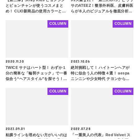
【第二弾】Stray Kids ヒョンジン
99ズ集まれ！「第二のBTS」とウワ
とビョンチャンが使うコスメまと
サのATEEZ！整形外科医、皮膚科医
め！ CLIO新商品の使用カラーと
らが８人のビジュアルを徹底分析！
は？ 韓国風メンズメイクに挑戦
ファンをギャップ萌えさせる秘密と
は…(後編)
COLUMN
COLUMN
2020.11.30
2023.10.06
TWICE サナはハート型！ わずか１
絶対挑戦して！ ハイトーンヘアが
分の簡単な「輪郭チェック」で一番
特に似合う人の特徴４選！ aespa
似合う“ヘアスタイル”を探そう！
ニンニンや少女時代 テヨンから見
９種類の中で、あなたと似ている輪
る金髪でコンプレックスを解消でき
郭の韓国芸能人は？
るタイプとは
COLUMN
COLUMN
2023.09.01
2022.07.28
粘膜ラインを埋めない方がいいのは
「一重美人の代表」Red Velvet ス