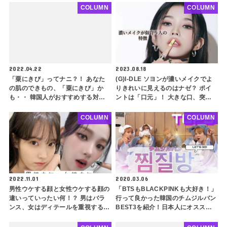
ントーンメイクって何？ 10代にも
合わない・・ その理由とは？
COLUMN
COLUMN
おすすめの大流行テクニックをご紹
介
2022.04.22
2023.08.18
「粟にきび」ってナニ？！ あなた
(G)I-DLE ソヨンが濃いメイクでよ
の肌のできもの、「粟にきび」か
りきれいに見えるのはナゼ？ ポイ
も・・ 韓国人がおすすめする対策
ントは「口元」！ 大きな口、突出
アイテムを紹介します
した口元の人は必見！ 似合うメイ
クのポイントも紹介
COLUMN
COLUMN
2022.11.01
2020.03.06
男性ウケする顔と女性ウケする顔の
「BTSもBLACKPINKも大好き！」
違いっていったい何！？ 男はバラ
行って良かった韓国のチムジルバン
ンス、女はディテールを重視するっ
BEST3を紹介！日本人にオススメ
て本当？ それぞれの特徴を徹底解
する綺麗なスパとは
説【韓国女性編】