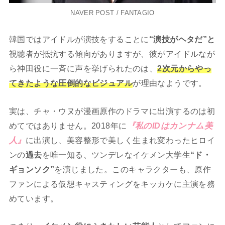
NAVER POST / FANTAGIO
韓国ではアイドルが演技をすることに
“演技がヘタだ”と
視聴者が抵抗する傾向がありますが、彼がアイドルなが
ら神田役に一斉に声を挙げられたのは、
2次元からやっ
てきたような圧倒的なビジュアル
が理由なようです。
実は、チャ・ウヌが漫画原作のドラマに出演するのは初
めてではありません。2018年に
『私のIDはカンナム美
人』
に出演し、美容整形で美しく生まれ変わったヒロイ
ンの
過去
を唯一知る、ツンデレなイケメン大学生
“ド・
ギョンソク”
を演じました。このキャラクターも、原作
ファンによる仮想キャスティングをキッカケに主演を務
めています。