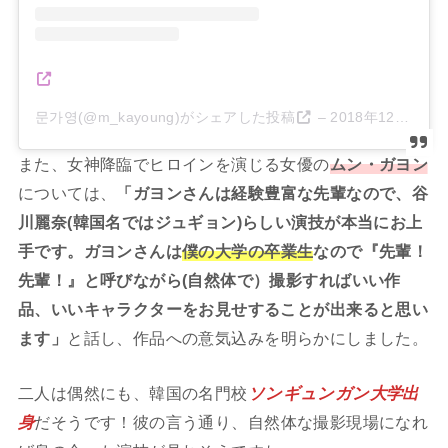
문가영(@m_kayoung)がシェアした投稿
–
2018年12月月30日午前8時55分PST
また、女神降臨でヒロインを演じる女優の
ムン・ガヨン
については、
「ガヨンさんは経験豊富な先輩なので、谷
川麗奈(韓国名ではジュギョン)らしい演技が本当にお上
手です。ガヨンさんは
僕の大学の卒業生
なので『先輩！
先輩！』と呼びながら(自然体で）撮影すればいい作
品、いいキャラクターをお見せすることが出来ると思い
ます」
と話し、作品への意気込みを明らかにしました。
二人は偶然にも、韓国の名門校
ソンギュンガン大学出
身
だそうです！彼の言う通り、自然体な撮影現場になれ