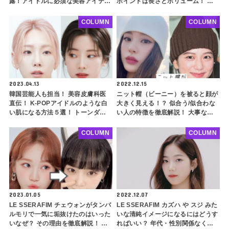
露！アイドルに必須な美容アイテム
ポイントは長さとボリューム！ ぱ
○○とは？
っつんソフトフルバングで前髪をす
っきり似合わせよう
COLUMN
COLUMN
2023.04.13
2022.12.15
韓国芸能人も担当！ 美容皮膚科医
ニット帽（ビーニー）を被ると顔が
直伝！ K-POPアイドルのような白
大きく見える！？ 似合う/似合わな
い肌になる方法５選！ トーンダウ
い人の特徴を徹底解説！ 大事なの
ンした肌を根本から改善して美白
はデザインと被り方！ タイプ別の
に！ デメリットや副作用まで徹底
似合わせのコツと禁忌も紹介【メン
COLUMN
COLUMN
解説
ズも必見】
2023.01.05
2022.12.07
LE SSERAFIM チェウォンがタンバ
LE SSERAFIM カズハ や スジ みた
ルモリで一気に垢抜けたのはいった
いな清純イメージになるにはどうす
いなぜ？ その理由を徹底解説！ 丸
ればいい？ 年代・性別関係なく好