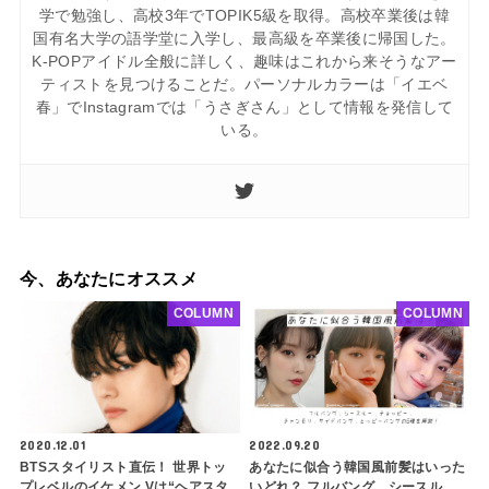
学で勉強し、高校3年でTOPIK5級を取得。高校卒業後は韓
国有名大学の語学堂に入学し、最高級を卒業後に帰国した。
K-POPアイドル全般に詳しく、趣味はこれから来そうなアー
ティストを見つけることだ。パーソナルカラーは「イエベ
春」でInstagramでは「うさぎさん」として情報を発信して
いる。
今、あなたにオススメ
COLUMN
COLUMN
2020.12.01
2022.09.20
BTSスタイリスト直伝！ 世界トッ
あなたに似合う韓国風前髪はいった
プレベルのイケメン Vは“ヘアスタ
いどれ？ フルバング、シースル