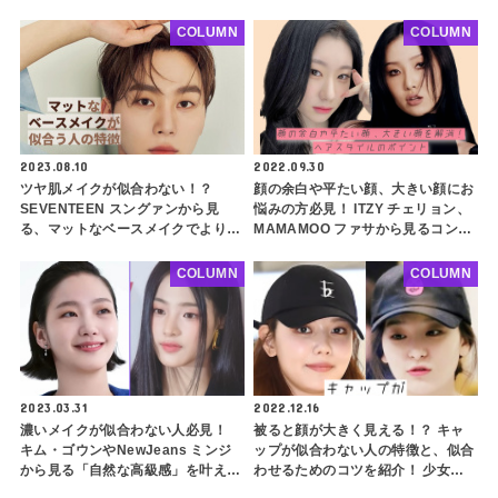
顔、小鼻の張りが気になる人必見！
まれる「初恋ビジュアル」の共通点
イメチェン大成功の秘密を紐解く
とは？
COLUMN
COLUMN
2023.08.10
2022.09.30
ツヤ肌メイクが似合わない！？
顔の余白や平たい顔、大きい顔にお
SEVENTEEN スングァンから見
悩みの方必見！ ITZY チェリョン、
る、マットなベースメイクでよりき
MAMAMOO ファサから見るコンプ
れいに見える人の特徴を徹底解説
レックス解消ヘアスタイルのポイン
トとは？
COLUMN
COLUMN
2023.03.31
2022.12.16
濃いメイクが似合わない人必見！
被ると顔が大きく見える！？ キャ
キム・ゴウンやNewJeans ミンジ
ップが似合わない人の特徴と、似合
から見る「自然な高級感」を叶える
わせるためのコツを紹介！ 少女時
メイク方法を徹底解説！ トーンオ
代 スヨンやRed Velvet スルギは似