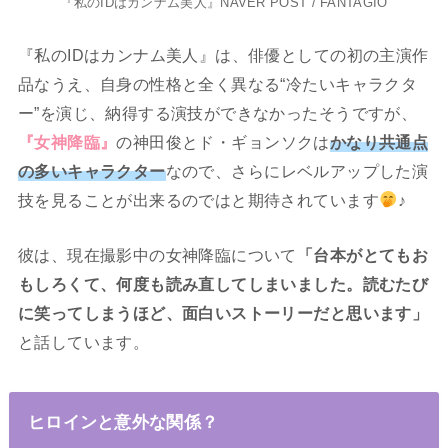
『私のIDはカンナム美人』NAVER POST / FANTAGIO
『私のIDはカンナム美人』は、俳優としての初の主演作
品なうえ、自身の性格と全く異なる“冷たいキャラクタ
ー”を演じ、納得する演技ができなかったそうですが、
『女神降臨』
の神田俊とド・ギョンソクは
かなり共通点
の多いキャラクター
なので、さらにレベルアップした演
技を見ることが出来るのではと期待されています
♪
彼は、現在撮影中の女神降臨について
「台本がとてもお
もしろくて、何度も読み直してしまいました。読むたび
に笑ってしまうほど、面白いストーリーだと思います」
と話しています。
ヒロインと意外な関係？