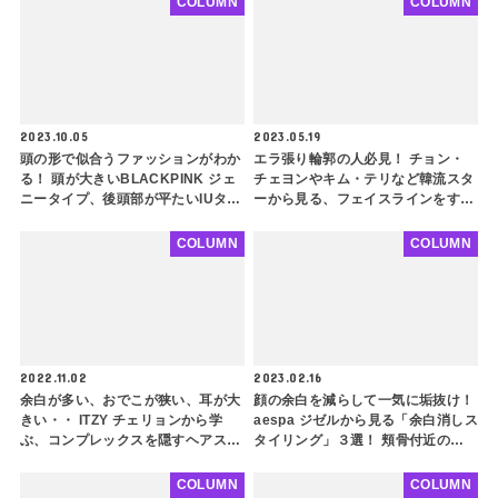
COLUMN
COLUMN
2023.10.05
2023.05.19
頭の形で似合うファッションがわか
エラ張り輪郭の人必見！ チョン・
る！ 頭が大きいBLACKPINK ジェ
チェヨンやキム・テリなど韓流スタ
ニータイプ、後頭部が平たいIUタイ
ーから見る、フェイスラインをすっ
プ・・ タイプ別におすすめのスタ
きり見せるヘアスタイルをご紹介！
イリングを紹介
アップスタイル、レイヤードカッ
COLUMN
COLUMN
ト、チョッピーバング・・ ポイン
トを押さえてさらに小顔に
2022.11.02
2023.02.16
余白が多い、おでこが狭い、耳が大
顔の余白を減らして一気に垢抜け！
きい・・ ITZY チェリョンから学
aespa ジゼルから見る「余白消しス
ぶ、コンプレックスを隠すヘアスタ
タイリング」３選！ 頬骨付近のス
イル３つ！ 顔の形に悩みがある人
ペースを簡単にカバーできるメイク
必見！ 自分の顔を分析して最大限
方法とは？
COLUMN
COLUMN