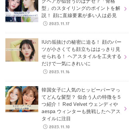
グヘアが似合うのはナゼ？「骨格
型」のスタイリングのポイントを解
説！ 顔に直線要素が多い人は必見
2023.11.17
IUの垢抜けの秘密に迫る！ 顔のパー
ツが小さくても顔立ちははっきり見
せられる！ ヘアスタイルを工夫する
だけで一気にきれいに
2023.11.16
韓国女子に人気のヒッピーパーマっ
てどんな髪型？ 似合う人の特徴を５
つ紹介！ Red Velvet ウェンディや
aespa ウィンターも挑戦したヘアス
タイルに注目
2023.11.10