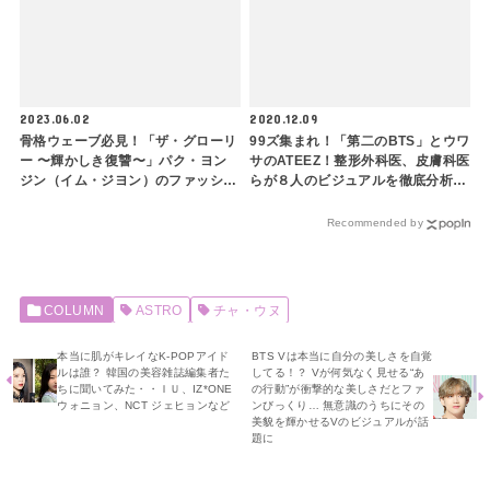
に垢抜けよう
2023.06.02
2020.12.09
骨格ウェーブ必見！「ザ・グローリ
99ズ集まれ！「第二のBTS」とウワ
ー 〜輝かしき復讐〜」パク・ヨン
サのATEEZ！整形外科医、皮膚科医
ジン（イム・ジヨン）のファッショ
らが８人のビジュアルを徹底分析！
ンが素敵すぎる・・！ スタイリン
ファンをギャップ萌えさせる秘密と
グの特徴を解説！ 着用アイテムも
は…(後編)
Recommended by
紹介します
COLUMN
ASTRO
チャ・ウヌ
本当に肌がキレイなK-POPアイド
BTS Vは本当に自分の美しさを自覚
ルは誰？ 韓国の美容雑誌編集者た
してる！？ Vが何気なく見せる“あ
ちに聞いてみた・・ＩＵ、IZ*ONE
の行動”が衝撃的な美しさだとファ
ウォニョン、NCT ジェヒョンなど
ンびっくり… 無意識のうちにその
美貌を輝かせるVのビジュアルが話
題に