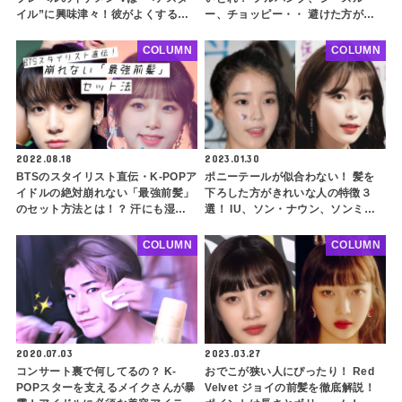
イル”に興味津々！彼がよくする３
ー、チョッピー・・ 避けた方がよ
大へアと、その髪型の秘密とは…
いタイプも解説！ BLACKPINK リ
ヘアカラー ヘアスタイル
サ、IUなどを参考に自分にぴったり
COLUMN
COLUMN
な前髪を探してみよう
2022.08.18
2023.01.30
BTSのスタイリスト直伝・K-POPア
ポニーテールが似合わない！ 髪を
イドルの絶対崩れない「最強前髪」
下ろした方がきれいな人の特徴３
のセット方法とは！？ 汗にも湿度
選！ IU、ソン・ナウン、ソンミ
にも負けない！ 万が一の場合の対
も！？ 意外に当てはまる人が多い
処法やおすすめ製品も紹介
その特徴とは
COLUMN
COLUMN
2020.07.03
2023.03.27
コンサート裏で何してるの？ K-
おでこが狭い人にぴったり！ Red
POPスターを支えるメイクさんが暴
Velvet ジョイの前髪を徹底解説！