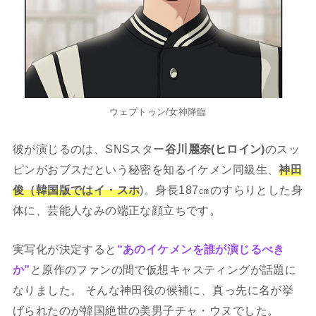
ウェプトゥン/女神降臨
彼が演じるのは、SNSスター
谷川麗奈(ヒロイン)
のスッ
ピンがおブスだという秘密を知るイケメン同級生、
神田
俊（韓国版ではイ・スホ
)。身長187㎝のすらりとした身
体に、芸能人なみの端正な顔立ちです。
実写化が決定すると
“あのイケメンを誰が演じるべき
か”
と原作のファンの間で仮想キャスティングが話題に
なりました。 そんな神田役の候補に、真っ先に名が挙
げられたのが韓国絶世の美男子チャ・ウヌでした。