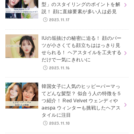
型」のスタイリングのポイントを解
説！ 顔に直線要素が多い人は必見
2023.11.17
IUの垢抜けの秘密に迫る！ 顔のパー
ツが小さくても顔立ちははっきり見
せられる！ ヘアスタイルを工夫する
だけで一気にきれいに
2023.11.16
韓国女子に人気のヒッピーパーマっ
てどんな髪型？ 似合う人の特徴を５
つ紹介！ Red Velvet ウェンディや
aespa ウィンターも挑戦したヘアス
タイルに注目
2023.11.10