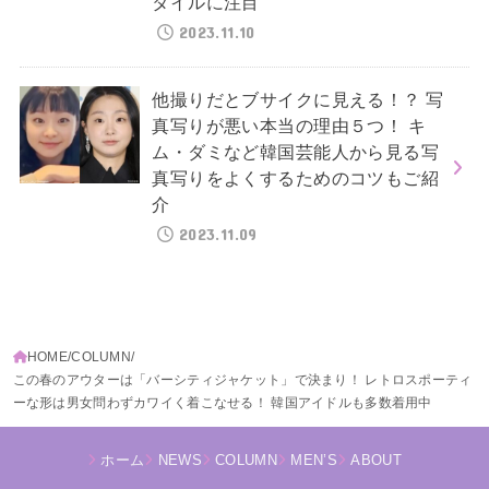
タイルに注目
2023.11.10
他撮りだとブサイクに見える！？ 写
真写りが悪い本当の理由５つ！ キ
ム・ダミなど韓国芸能人から見る写
真写りをよくするためのコツもご紹
介
2023.11.09
HOME
COLUMN
この春のアウターは「バーシティジャケット」で決まり！ レトロスポーティ
ーな形は男女問わずカワイく着こなせる！ 韓国アイドルも多数着用中
ホーム
NEWS
COLUMN
MEN’S
ABOUT