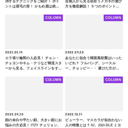
消するテクニックをご紹介！ ポイ
芸能人から見る似合うメガネの選び
ントは眉毛の形！ かもめ眉は絶対
方を徹底解説！ ５つのポイントを
NG・・・ 離れ目解消メイクのコツ
押さえるだけで「人生メガネ」を発
も解説
見できるかも
COLUMN
COLUMN
2023.05.19
2022.09.20
エラ張り輪郭の人必見！ チョン・
あなたに似合う韓国風前髪はいった
チェヨンやキム・テリなど韓流スタ
いどれ？ フルバング、シースル
ーから見る、フェイスラインをすっ
ー、チョッピー・・ 避けた方がよ
きり見せるヘアスタイルをご紹介！
いタイプも解説！ BLACKPINK リ
アップスタイル、レイヤードカッ
サ、IUなどを参考に自分にぴったり
COLUMN
COLUMN
ト、チョッピーバング・・ ポイン
な前髪を探してみよう
トを押さえてさらに小顔に
2022.09.30
2022.10.31
顔の余白や平たい顔、大きい顔にお
ビューラー、マスカラが似合わない
悩みの方必見！ ITZY チェリョン、
人の特徴とは？ IU、(G)I-DLE ミヨ