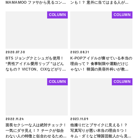
MAMAMOO ファサから見るコンプ
ンも！？ 意外に当てはまる人が多
レックス解消ヘアスタイルのポイン
いかも・・ 似合わせるコツもご紹
トとは？
介
COLUMN
COLUMN
2020.07.30
2023.08.31
BTS ジョングクとシュガも使用！
K-POPアイドルが痩せている本当の
“男性アイドル愛用リップ ”はどん
理由って？ 食事制限や運動だけじ
なもの？ VICTON、CIXなどがリア
ゃない！ 韓国の美容外科いが教え
ルに使う商品をチェック
る芸能人のような体を作るダイエッ
ト方法を６つご紹介
COLUMN
COLUMN
2022.11.24
2023.11.09
面長セクシーな人は絶対チェック！
他撮りだとブサイクに見える！？
一気にダサ見え！？ チークが似合
写真写りが悪い本当の理由５つ！
わない人の特徴と似合わせるための
キム・ダミなど韓国芸能人から見る