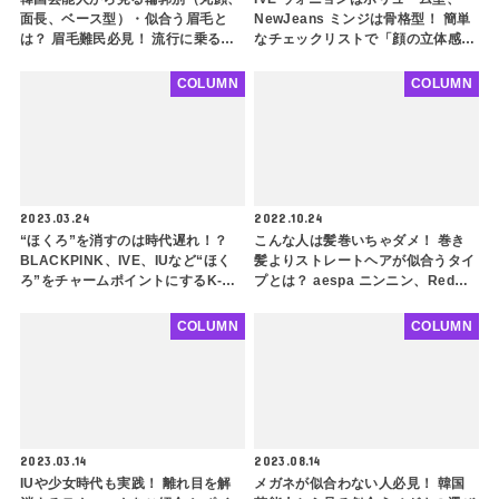
面長、ベース型）・似合う眉毛と
NewJeans ミンジは骨格型！ 簡単
は？ 眉毛難民必見！ 流行に乗るだ
なチェックリストで「顔の立体感診
けじゃなく自分の顔に似合う眉毛を
断」をしてみよう！ タイプ別おす
探してみよう
すめメイク方法やヘアスタイルも紹
COLUMN
COLUMN
介
2023.03.24
2022.10.24
“ほくろ”を消すのは時代遅れ！？
こんな人は髪巻いちゃダメ！ 巻き
BLACKPINK、IVE、IUなど“ほく
髪よりストレートヘアが似合うタイ
ろ”をチャームポイントにするK-
プとは？ aespa ニンニン、Red
POPアイドルが急増中！ より魅力
Velvet イェリも！ 骨格ストレート
的になれちゃう「ほくろメイク」の
の人は必見
COLUMN
COLUMN
やり方も紹介
2023.03.14
2023.08.14
IUや少女時代も実践！ 離れ目を解
メガネが似合わない人必見！ 韓国