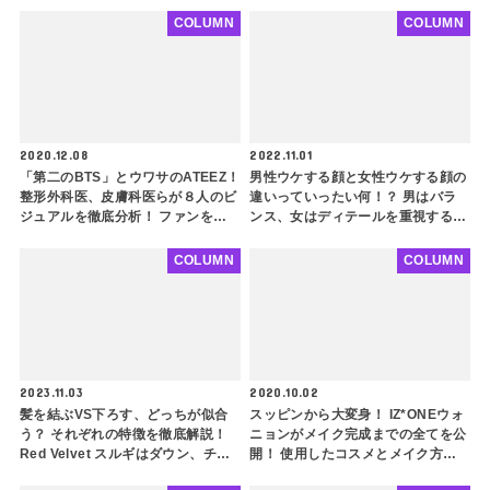
COLUMN
COLUMN
2020.12.08
2022.11.01
「第二のBTS」とウワサのATEEZ！
男性ウケする顔と女性ウケする顔の
整形外科医、皮膚科医らが８人のビ
違いっていったい何！？ 男はバラ
ジュアルを徹底分析！ ファンをギ
ンス、女はディテールを重視するっ
ャップ萌えさせる秘密とは…(前編)
て本当？ それぞれの特徴を徹底解
説【韓国女性編】
COLUMN
COLUMN
2023.11.03
2020.10.02
髪を結ぶVS下ろす、どっちが似合
スッピンから大変身！ IZ*ONEウォ
う？ それぞれの特徴を徹底解説！
ニョンがメイク完成までの全てを公
Red Velvet スルギはダウン、チョ
開！ 使用したコスメとメイク方法
ン・チェヨンはアップ！ 似合いに
を解説