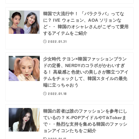
韓国で大流行中！ 「バラクラバ」ってな
に？ IVE ウォニョン、AOA ソリョンな
ど・・ 韓国のオシャレさんがこぞって愛用
するアイテムをご紹介
2022.01.31
少女時代 テヨン×韓国ファッションブラン
ドの定番、NERDYのコラボがかわいすぎ
る！ 高級感と色使いの美しさが際立つアイ
テムをチェックして、韓国スタイルの最先
端に立っちゃおう
2022.01.18
韓国の若者は誰のファッションを参考にし
ているの？ K-POPアイドルやTikTokerま
で・・熱烈な支持を集める韓国のファッシ
ョンアイコンたちをご紹介
2022.01.13