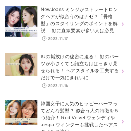
NewJeans ミンジがストレートロン
グヘアが似合うのはナゼ？「骨格
型」のスタイリングのポイントを解
説！ 顔に直線要素が多い人は必見
2023.11.17
IUの垢抜けの秘密に迫る！ 顔のパー
ツが小さくても顔立ちははっきり見
せられる！ ヘアスタイルを工夫する
だけで一気にきれいに
2023.11.16
韓国女子に人気のヒッピーパーマっ
てどんな髪型？ 似合う人の特徴を５
つ紹介！ Red Velvet ウェンディや
aespa ウィンターも挑戦したヘアス