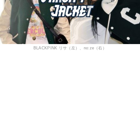
BLACKPINK リサ（左）、no:ze（右）