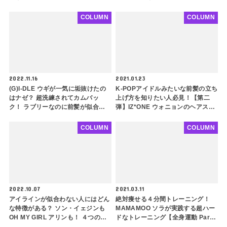
ポイントを徹底解説！ feat.ソンミ
写真写りをよくするためのコツもご
紹介
COLUMN
COLUMN
2022.11.16
2021.01.23
(G)I-DLE ウギが一気に垢抜けたの
K-POPアイドルみたいな前髪の立ち
はナゼ？ 超洗練されてカムバッ
上げ方を知りたい人必見！【第二
ク！ ラブリーなのに前髪が似合わ
弾】IZ*ONE ウォニョンのヘアスタ
ない理由はこれだった
イリストさん直伝！ 韓国アイドル
ヘアをマスターしよう
COLUMN
COLUMN
2022.10.07
2021.03.11
アイラインが似合わない人にはどん
絶対痩せる４分間トレーニング！
な特徴がある？ ソン・イェジンも
MAMAMOO ソラが実践する超ハー
OH MY GIRL アリンも！ ４つの特
ドなトレーニング【全身運動 Part.
徴と解決方法をご紹介
2】