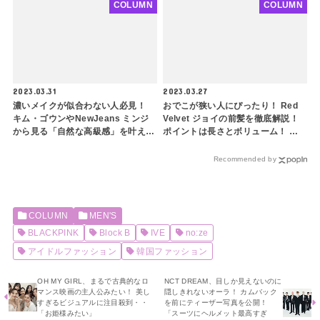
くい髪型をするときのスタイリング
COLUMN
COLUMN
のコツも紹介
2023.03.31
2023.03.27
濃いメイクが似合わない人必見！
おでこが狭い人にぴったり！ Red
キム・ゴウンやNewJeans ミンジ
Velvet ジョイの前髪を徹底解説！
から見る「自然な高級感」を叶える
ポイントは長さとボリューム！ ぱ
メイク方法を徹底解説！ トーンオ
っつんソフトフルバングで前髪をす
ントーンメイクって何？ 10代にも
っきり似合わせよう
Recommended by
おすすめの大流行テクニックをご紹
介
COLUMN
MEN'S
BLACKPINK
Block B
IVE
no:ze
アイドルファッション
韓国ファッション
OH MY GIRL、まるで古典的なロ
NCT DREAM、目しか見えないのに
マンス映画の主人公みたい！ 美し
隠しきれないオーラ！ カムバック
すぎるビジュアルに注目殺到・・
を前にティーザー写真を公開！
「お姫様みたい」
「スーツにヘルメット最高すぎ