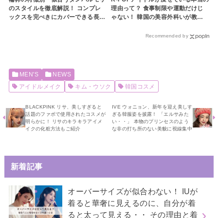
のスタイルを徹底解説！ コンプレ
理由って？ 食事制限や運動だけじ
ックスを完ぺきにカバーできる長さ
ゃない！ 韓国の美容外科いが教え
とは？ ５つのポイントをチェック
る芸能人のような体を作るダイエッ
してぴったりなデザインを探してみ
ト方法を６つご紹介
Recommended by
よう
MEN'S
NEWS
アイドルメイク
キム・ウソク
韓国コスメ
BLACKPINK リサ、美しすぎると
IVE ウォニョン、新年を迎え美しす
話題のファボで使用されたコスメが
ぎる韓服姿を披露！ 「エルサみた
明らかに！ リサのキラキラアイメ
い・・」 本物のプリンセスのよう
イクの化粧方法もご紹介
な非の打ち所のない美貌に視線集中
新着記事
オーバーサイズが似合わない！ IUが
着ると華奢に見えるのに、自分が着
ると太って見える・・ その理由と着