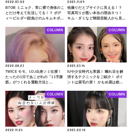
2022.03.02
2023.11.09
BTOB ミニョク、常に裸で身体のこ
他撮りだとブサイクに見える！？
とだけ考えて生活してる！？ ボデ
写真写りが悪い本当の理由５つ！
ィービルダー顔負けのムキムキボデ
キム・ダミなど韓国芸能人から見る
ィーとその“生態”にびっくり
写真写りをよくするためのコツもご
紹介
COLUMN
COLUMN
2022.08.23
2023.03.14
TWICE モモ、I.O.I出身ソミ伝授！
IUや少女時代も実践！ 離れ目を解
たったの1日であこがれの「11字腹
消するテクニックをご紹介！ ポイ
筋」がつくれる運動方法と
ントは眉毛の形！ かもめ眉は絶対
BLACKPINK、Red Velvetらのお
NG・・・ 離れ目解消メイクのコツ
しゃれな腹筋露出コーデをご紹介し
も解説
COLUMN
COLUMN
ます
2022.11.24
2023.02.10