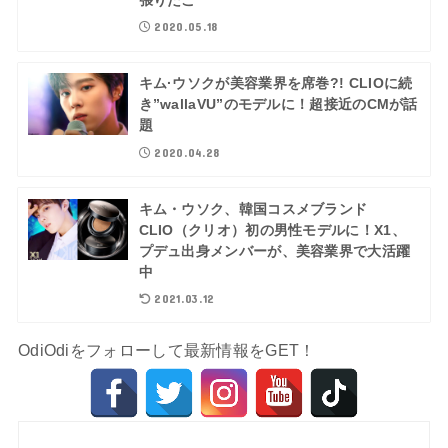
2020.05.18
キム·ウソクが美容業界を席巻?! CLIOに続
き”wallaVU”のモデルに！超接近のCMが話
題
2020.04.28
キム・ウソク、韓国コスメブランド
CLIO（クリオ）初の男性モデルに！X1、
プデュ出身メンバーが、美容業界で大活躍
中
2021.03.12
OdiOdiをフォローして最新情報をGET！