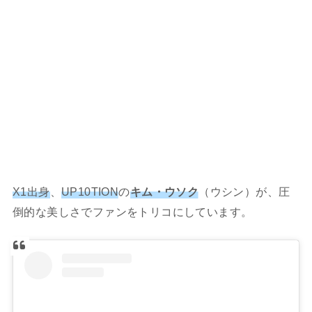
X1出身
、
UP10TION
の
キム・ウソク
（ウシン）が、圧
倒的な美しさでファンをトリコにしています。