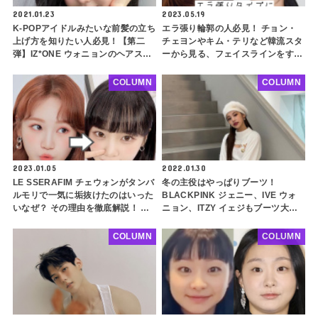
2021.01.23
2023.05.19
K-POPアイドルみたいな前髪の立ち
エラ張り輪郭の人必見！ チョン・
上げ方を知りたい人必見！【第二
チェヨンやキム・テリなど韓流スタ
弾】IZ*ONE ウォニョンのヘアスタ
ーから見る、フェイスラインをすっ
イリストさん直伝！ 韓国アイドル
きり見せるヘアスタイルをご紹介！
ヘアをマスターしよう
アップスタイル、レイヤードカッ
COLUMN
COLUMN
ト、チョッピーバング・・ ポイン
トを押さえてさらに小顔に
2023.01.05
2022.01.30
LE SSERAFIM チェウォンがタンバ
冬の主役はやっぱりブーツ！
ルモリで一気に垢抜けたのはいった
BLACKPINK ジェニー、IVE ウォ
いなぜ？ その理由を徹底解説！ 丸
ニョン、ITZY イェジもブーツ大好
顔、小鼻の張りが気になる人必見！
き！ 韓国で人気のブーツとK-POP
イメチェン大成功の秘密を紐解く
アイドルたちのコーデ術を教えます
COLUMN
COLUMN