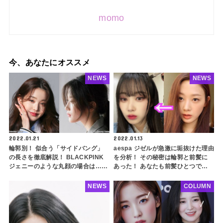
momo
今、あなたにオススメ
NEWS
NEWS
2022.01.21
2022.01.13
輪郭別！ 似合う「サイドバング」
aespa ジゼルが急激に垢抜けた理由
の長さを徹底解説！ BLACKPINK
を分析！ その秘密は輪郭と前髪に
ジェニーのような丸顔の場合は…？
あった！ あなたも前髪ひとつで超
ポイントを押さえてコンプレックス
きれいになれるかも？ 前髪が似合
を完全カバー！ 韓国ヘアの定番を
うタイプの輪郭を徹底解説
NEWS
COLUMN
さらに似合わせちゃおう