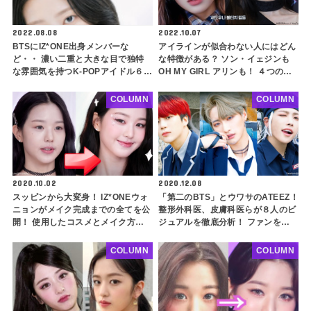
2022.08.08
2022.10.07
BTSにIZ*ONE出身メンバーな
アイラインが似合わない人にはどん
ど・・ 濃い二重と大きな目で独特
な特徴がある？ ソン・イェジンも
な雰囲気を持つK-POPアイドル６
OH MY GIRL アリンも！ ４つの特
選！ まるで外国の子どものような
徴と解決方法をご紹介
魅力的な目を持つ芸能人をご紹介
COLUMN
COLUMN
2020.10.02
2020.12.08
スッピンから大変身！ IZ*ONEウォ
「第二のBTS」とウワサのATEEZ！
ニョンがメイク完成までの全てを公
整形外科医、皮膚科医らが８人のビ
開！ 使用したコスメとメイク方法
ジュアルを徹底分析！ ファンをギ
を解説
ャップ萌えさせる秘密とは…(前編)
COLUMN
COLUMN