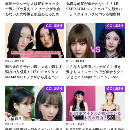
面長セクシーな人は絶対チェック！
丸顔は前髪が似合わない！？ LE
一気にダサ見え！？ チークが似合
SSERAFIM ウンチェの「丸顔カバ
わない人の特徴と似合わせるための
ー」スタイリングのコツを徹底解
ポイントを徹底解説！ feat.ソンミ
説！ ポイントを押さえればフルバ
ングもバッチリ似合い、スリムな印
COLUMN
COLUMN
象に
2022.09.30
2022.10.24
顔の余白や平たい顔、大きい顔にお
こんな人は髪巻いちゃダメ！ 巻き
悩みの方必見！ ITZY チェリョン、
髪よりストレートヘアが似合うタイ
MAMAMOO ファサから見るコンプ
プとは？ aespa ニンニン、Red
レックス解消ヘアスタイルのポイン
Velvet イェリも！ 骨格ストレート
トとは？
の人は必見
COLUMN
COLUMN
2023.06.09
2023.08.31
輪郭の特徴別・似合うタンバルモリ
K-POPアイドルが痩せている本当の