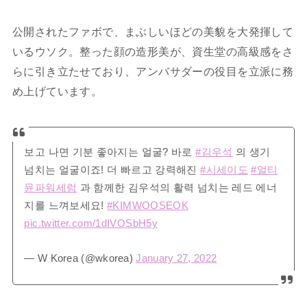
公開されたファボで、まぶしいほどの美貌を大発揮して
いるウソク。整った顔の造形美が、資生堂の高級感をさ
らに引き立たせており、アンバサダーの役目を立派に務
め上げています。
보고 나면 기분 좋아지는 얼굴? 바로
#김우석
의 생기
넘치는 얼굴이죠! 더 빠르고 강력해진
#시세이도
#얼티
뮨파워세럼
과 함께한 김우석의 활력 넘치는 레드 에너
지를 느껴보세요!
#KIMWOOSEOK
pic.twitter.com/1dIVOSbH5y
— W Korea (@wkorea)
January 27, 2022