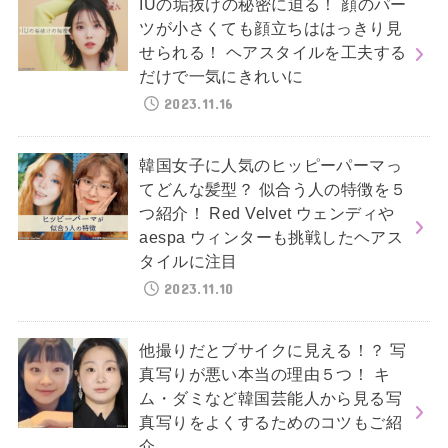
IUの垢抜けの秘密に迫る！ 顔のパー
ツが小さくても顔立ちははっきり見
せられる！ ヘアスタイルを工夫する
だけで一気にきれいに
2023.11.16
韓国女子に人気のヒッピーパーマっ
てどんな髪型？ 似合う人の特徴を５
つ紹介！ Red Velvet ウェンディや
aespa ウィンターも挑戦したヘアス
タイルに注目
2023.11.10
他撮りだとブサイクに見える！？ 写
真写りが悪い本当の理由５つ！ キ
ム・ダミなど韓国芸能人から見る写
真写りをよくするためのコツもご紹
介