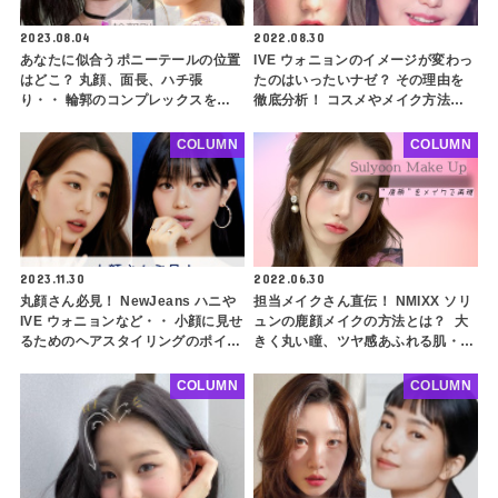
2023.08.04
2022.08.30
あなたに似合うポニーテールの位置
IVE ウォニョンのイメージが変わっ
はどこ？ 丸顔、面長、ハチ張
たのはいったいナゼ？ その理由を
り・・ 輪郭のコンプレックスをカ
徹底分析！ コスメやメイク方法な
バーできるスタイリング方法も紹介
ど、誰でも真似できるウォニョン風
イメチェンのポイントも解説
COLUMN
COLUMN
2023.11.30
2022.06.30
丸顔さん必見！ NewJeans ハニや
担当メイクさん直伝！ NMIXX ソリ
IVE ウォニョンなど・・ 小顔に見せ
ュンの鹿顔メイクの方法とは？ 大
るためのヘアスタイリングのポイン
きく丸い瞳、ツヤ感あふれる肌・・
ト３選！ 顔が大きく見えてしまう
化粧で十分に再現可能！ 新世代ビ
理由も解説
ジュアルクイーンの清純なかわいさ
COLUMN
COLUMN
を真似しちゃおう