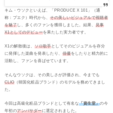
キム・ウソクといえば、「PRODUCE X 101」（通
称：プエク）時代から、
その美しいビジュアルで視聴者
を魅了
し、多くのファンを獲得しました。結果、
見事
X1としてのデビュー
を果たした実力者です。
X1の解散後は、
ソロ歌手
としてそのビジュアルを存分
に発揮した楽曲を発表したり、
俳優
をしたりと精力的に
活動し、ファンを喜ばせています。
そんなウソクは、その美しさが評価され、今までも
CLIO
（韓国化粧品ブランド）のモデルを務めてきまし
た。
今回は高級化粧品ブランドとして有名な
「資生堂」
の今
年初の
アンバサダー
に選定されました。