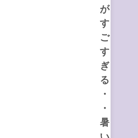
が
す
ご
す
ぎ
る
・
・
暑
い