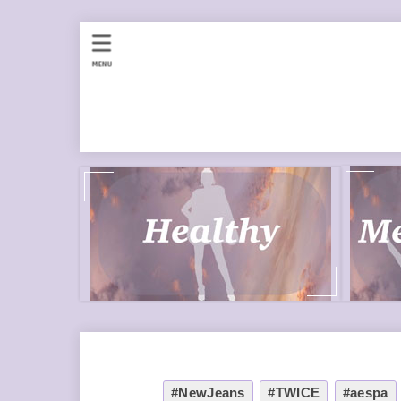
MENU
#NewJeans
#TWICE
#aespa