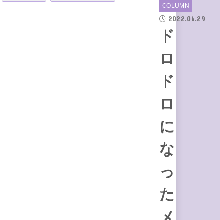
COLUMN
2022.06.29
ド
ロ
ド
ロ
に
な
っ
た
メ