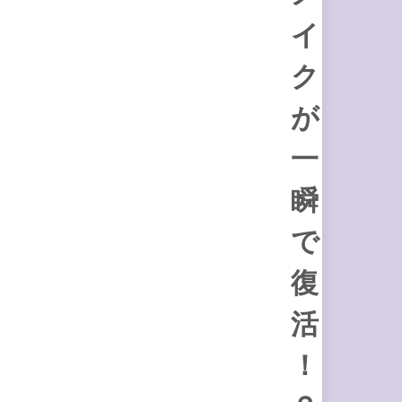
イ
ク
が
一
瞬
で
復
活
！