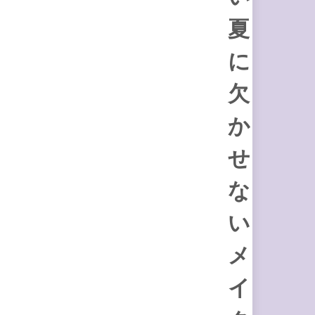
夏
に
欠
か
せ
な
い
メ
イ