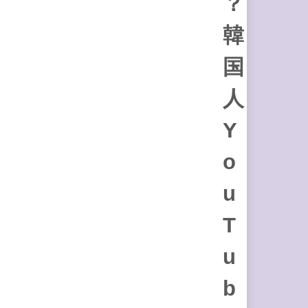
？
韓
国
人
Y
o
u
T
u
b