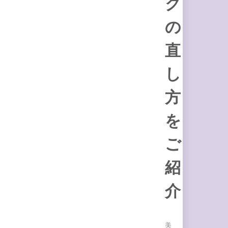
ク
の
直
し
方
を
ご
紹
介
美