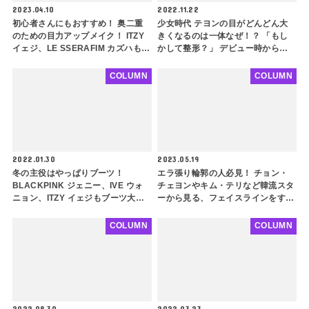
2023.04.10
2022.11.22
初心者さんにもおすすめ！ 奥二重
少女時代 テヨンの目がどんどん大
のための目力アップメイク！ ITZY
きくなるのは一体なぜ！？ 「もし
イェジ、LE SSERAFIM カズハも取
かして整形？」 デビュー時から現
り入れているアイメイクのポイント
在までのアイメイクの移り変わりを
とは？
徹底分析
COLUMN
COLUMN
2022.01.30
2023.05.19
冬の主役はやっぱりブーツ！
エラ張り輪郭の人必見！ チョン・
BLACKPINK ジェニー、IVE ウォ
チェヨンやキム・テリなど韓流スタ
ニョン、ITZY イェジもブーツ大好
ーから見る、フェイスラインをすっ
き！ 韓国で人気のブーツとK-POP
きり見せるヘアスタイルをご紹介！
アイドルたちのコーデ術を教えます
アップスタイル、レイヤードカッ
COLUMN
COLUMN
ト、チョッピーバング・・ ポイン
トを押さえてさらに小顔に
2022.08.30
2022.03.23