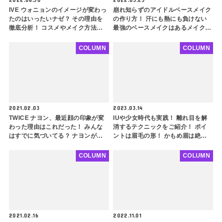
IVE ウォニョンのイメージが変わっ
崩れ知らずのアイドルベースメイク
たのはいったいナゼ？ その理由を
の作り方！ 汗にも熱にも負けない
徹底分析！ コスメやメイク方法な
最強のベースメイクはあるメイクア
ど、誰でも真似できるウォニョン風
ップアイテムで作られていた！ 意
イメチェンのポイントも解説
外に使っている人が少ない隠れお宝
COLUMN
COLUMN
メイクアイテムとは？
2021.02.03
2023.03.14
TWICE ナヨン、最近顔の印象が変
IUや少女時代も実践！ 離れ目を解
わった理由はこれだった！ みんな
消するテクニックをご紹介！ ポイ
はすでに気づいてる？ ナヨンが最
ントは眉毛の形！ かもめ眉は絶対
近さらに大人っぽくなった理由を大
NG・・・ 離れ目解消メイクのコツ
解明
も解説
COLUMN
COLUMN
2021.02.16
2022.11.01