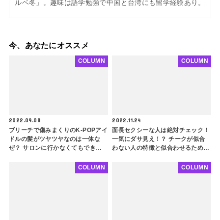
ルベ冬」。趣味は語学勉強で中国と台湾にも留学経験あり。
今、あなたにオススメ
COLUMN
COLUMN
2022.09.08
2022.11.24
ブリーチで傷みまくりのK-POPアイ
面長セクシーな人は絶対チェック！
ドルの髪がツヤツヤなのは一体な
一気にダサ見え！？ チークが似合
ぜ？ サロンに行かなくてもできる
わない人の特徴と似合わせるための
超簡単なホームケアを紹介！ 韓国
ポイントを徹底解説！ feat.ソンミ
人の美髪を保つおすすめ商品も
COLUMN
COLUMN