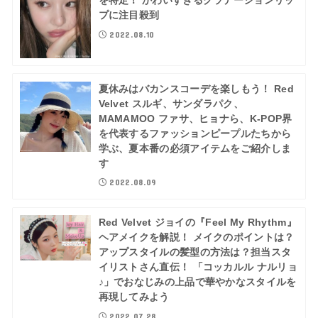
を特定！ かわいすぎるグラデーションリッ
プに注目殺到
2022.08.10
夏休みはバカンスコーデを楽しもう！ Red
Velvet スルギ、サンダラパク、
MAMAMOO ファサ、ヒョナら、K-POP界
を代表するファッションピープルたちから
学ぶ、夏本番の必須アイテムをご紹介しま
す
2022.08.09
Red Velvet ジョイの『Feel My Rhythm』
ヘアメイクを解説！ メイクのポイントは？
アップスタイルの髪型の方法は？担当スタ
イリストさん直伝！ 「コッカルル ナルリョ
♪」でおなじみの上品で華やかなスタイルを
再現してみよう
2022.07.28