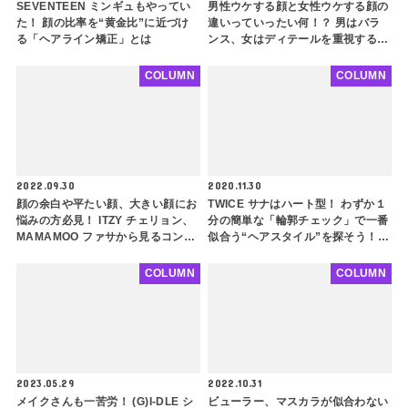
SEVENTEEN ミンギュもやってい
男性ウケする顔と女性ウケする顔の
た！ 顔の比率を“黄金比”に近づけ
違いっていったい何！？ 男はバラ
る「ヘアライン矯正」とは
ンス、女はディテールを重視するっ
て本当？ それぞれの特徴を徹底解
説【韓国女性編】
COLUMN
COLUMN
2022.09.30
2020.11.30
顔の余白や平たい顔、大きい顔にお
TWICE サナはハート型！ わずか１
悩みの方必見！ ITZY チェリョン、
分の簡単な「輪郭チェック」で一番
MAMAMOO ファサから見るコンプ
似合う“ヘアスタイル”を探そう！
レックス解消ヘアスタイルのポイン
９種類の中で、あなたと似ている輪
トとは？
郭の韓国芸能人は？
COLUMN
COLUMN
2023.05.29
2022.10.31
メイクさんも一苦労！ (G)I-DLE シ
ビューラー、マスカラが似合わない