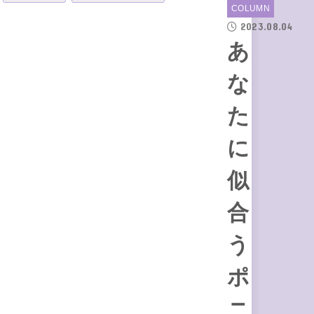
COLUMN
2023.08.04
あ
な
た
に
似
合
う
ポ
ニ