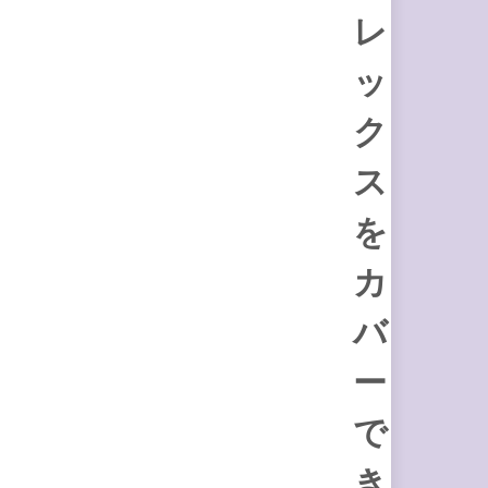
レ
ッ
ク
ス
を
カ
バ
ー
で
き