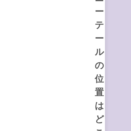
ー
テ
ー
ル
の
位
置
は
ど