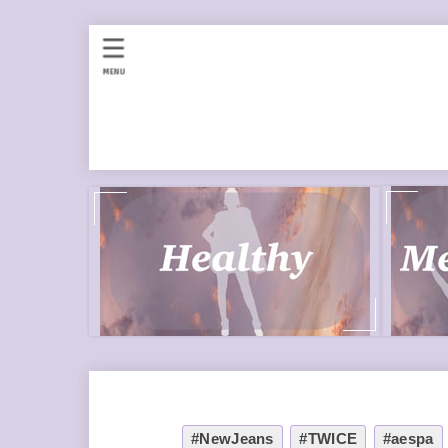
MENU
#NewJeans
#TWICE
#aespa