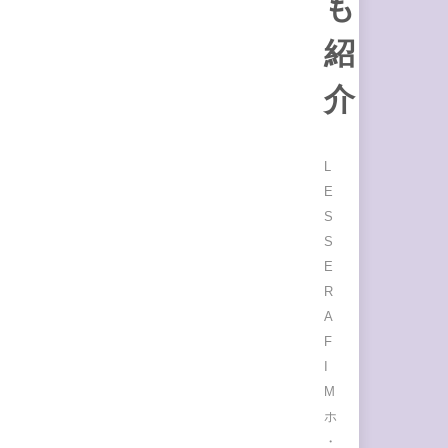
も
紹
介
L
E
S
S
E
R
A
F
I
M
ホ
・