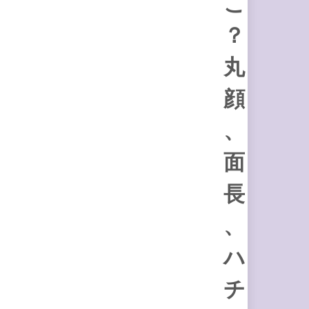
こ
？
丸
顔
、
面
長
、
ハ
チ