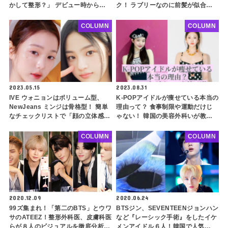
かして整形？」 デビュー時から現
ク！ ラブリーなのに前髪が似合わ
在までのアイメイクの移り変わりを
ない理由はこれだった
徹底分析
COLUMN
COLUMN
2023.05.15
2023.08.31
IVE ウォニョンはボリューム型、
K-POPアイドルが痩せている本当の
NewJeans ミンジは骨格型！ 簡単
理由って？ 食事制限や運動だけじ
なチェックリストで「顔の立体感診
ゃない！ 韓国の美容外科いが教え
断」をしてみよう！ タイプ別おす
る芸能人のような体を作るダイエッ
すめメイク方法やヘアスタイルも紹
ト方法を６つご紹介
COLUMN
COLUMN
介
2020.12.09
2020.06.24
99ズ集まれ！「第二のBTS」とウワ
BTSジン、SEVENTEENジョンハン
サのATEEZ！整形外科医、皮膚科医
など『レーシック手術』をしたイケ
らが８人のビジュアルを徹底分析！
メンアイドル６人！韓国で人気