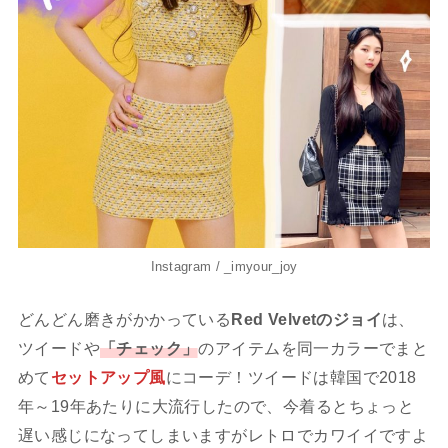
Instagram / _imyour_joy
どんどん磨きがかかっている
Red Velvetのジョイ
は、
ツイードや
「チェック」
のアイテムを同一カラーでまと
めて
セットアップ風
にコーデ！ツイードは韓国で2018
年～19年あたりに大流行したので、今着るとちょっと
遅い感じになってしまいますがレトロでカワイイですよ