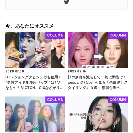
今、あなたにオススメ
COLUMN
COLUMN
2020.07.30
2023.02.16
BTS ジョングクとシュガも使用！
顔の余白を減らして一気に垢抜け！
“男性アイドル愛用リップ ”はどん
aespa ジゼルから見る「余白消しス
なもの？ VICTON、CIXなどがリア
タイリング」３選！ 頬骨付近のス
ルに使う商品をチェック
ペースを簡単にカバーできるメイク
方法とは？
COLUMN
COLUMN