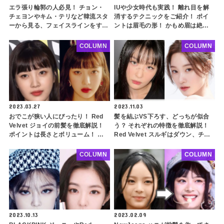
エラ張り輪郭の人必見！ チョン・
IUや少女時代も実践！ 離れ目を解
チェヨンやキム・テリなど韓流スタ
消するテクニックをご紹介！ ポイ
ーから見る、フェイスラインをすっ
ントは眉毛の形！ かもめ眉は絶対
きり見せるヘアスタイルをご紹介！
NG・・・ 離れ目解消メイクのコツ
アップスタイル、レイヤードカッ
も解説
COLUMN
COLUMN
ト、チョッピーバング・・ ポイン
トを押さえてさらに小顔に
2023.03.27
2023.11.03
おでこが狭い人にぴったり！ Red
髪を結ぶVS下ろす、どっちが似合
Velvet ジョイの前髪を徹底解説！
う？ それぞれの特徴を徹底解説！
ポイントは長さとボリューム！ ぱ
Red Velvet スルギはダウン、チョ
っつんソフトフルバングで前髪をす
ン・チェヨンはアップ！ 似合いに
っきり似合わせよう
くい髪型をするときのスタイリング
COLUMN
COLUMN
のコツも紹介
2023.10.13
2023.02.09