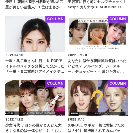
優勝！ 韓国の整形外科医が選ぶ“二
美容室に行く前にセルフチェック！
重が美しい芸能人” １位はまさかの
aespa カリナやBLACKPINK ロゼ
SEVENTEENのあの人！ ファンも
等、K-POPアイドルを例に自分に似
意外な結果にビックリ
合う髪色を探してみよう
COLUMN
COLUMN
2021.03.18
2022.09.20
一重・奥二重さん注目！ K-POPア
あなたに似合う韓国風前髪はいった
イドルのメイクを分析して分かった
いどれ？ フルバング、シースル
「一重・奥二重向けアイメイクテク
ー、チョッピー・・ 避けた方がよ
ニック」【第一弾：基本編】
いタイプも解説！ BLACKPINK リ
サ、IUなどを参考に自分にぴったり
COLUMN
COLUMN
な前髪を探してみよう
2022.11.22
2022.11.16
少女時代 テヨンの目がどんどん大
(G)I-DLE ウギが一気に垢抜けたの
きくなるのは一体なぜ！？ 「もし
はナゼ？ 超洗練されてカムバッ