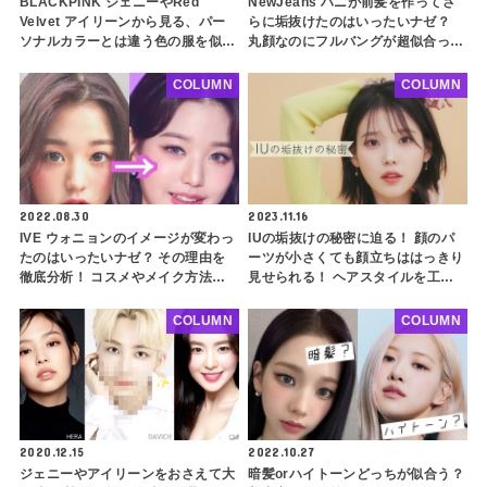
BLACKPINK ジェニーやRed
NewJeans ハニが前髪を作ってさ
Velvet アイリーンから見る、パー
らに垢抜けたのはいったいナゼ？
ソナルカラーとは違う色の服を似合
丸顔なのにフルバングが超似合って
わせるコツ７選！ 簡単なポイント
る！ スタイリングに隠されたポイ
を押さえるだけでどんな色の服も着
ントを徹底解説
COLUMN
COLUMN
こなせます
2022.08.30
2023.11.16
IVE ウォニョンのイメージが変わっ
IUの垢抜けの秘密に迫る！ 顔のパ
たのはいったいナゼ？ その理由を
ーツが小さくても顔立ちははっきり
徹底分析！ コスメやメイク方法な
見せられる！ ヘアスタイルを工夫
ど、誰でも真似できるウォニョン風
するだけで一気にきれいに
イメチェンのポイントも解説
COLUMN
COLUMN
2020.12.15
2022.10.27
ジェニーやアイリーンをおさえて大
暗髪orハイトーンどっちが似合う？