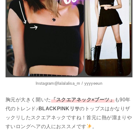
lnstagram@lalalalisa_m / yyyyeeun
胸元が大きく開いた
「スクエアネック×ブーツ」
も90年
代のトレンド♪
BLACKPINKリサ
のトップスはかなりザ
ックリしたスクエアネックですね！首元に熱が溜まりや
すいロングヘアの人におススメです
。