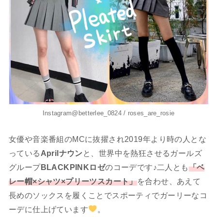
Instagram@betterlee_0824 / roses_are_rosie
女優や音楽番組のMCに抜擢され2019年より時の人とな
っている
Aprilナウン
と、世界中を熱狂させるガールズ
グループ
BLACKPINKロゼ
のコーデです♪二人とも
「ベ
レー帽×シャツ×プリーツスカート」
を合わせ、あえて
長めのソックスを履くことでスポーティでガーリーなコ
ーデに仕上げています
。