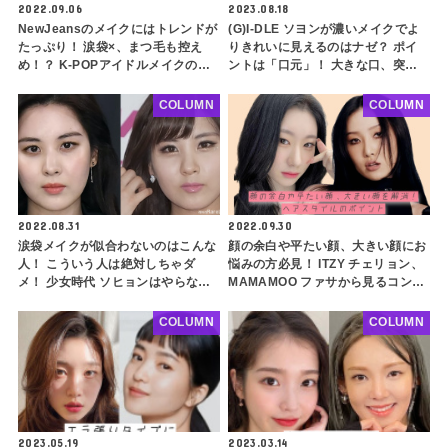
2022.09.06
2023.08.18
NewJeansのメイクにはトレンドが
(G)I-DLE ソヨンが濃いメイクでよ
たっぷり！ 涙袋×、まつ毛も控え
りきれいに見えるのはナゼ？ ポイ
め！？ K-POPアイドルメイクの常
ントは「口元」！ 大きな口、突出
識を覆す最先端のコンセプトをチェ
した口元の人は必見！ 似合うメイ
ック
クのポイントも紹介
COLUMN
COLUMN
2022.08.31
2022.09.30
涙袋メイクが似合わないのはこんな
顔の余白や平たい顔、大きい顔にお
人！ こういう人は絶対しちゃダ
悩みの方必見！ ITZY チェリョン、
メ！ 少女時代 ソヒョンはやらない
MAMAMOO ファサから見るコンプ
方がいい・・ 涙袋を強調してはい
レックス解消ヘアスタイルのポイン
けない人の２つの特徴とは？
トとは？
COLUMN
COLUMN
2023.05.19
2023.03.14