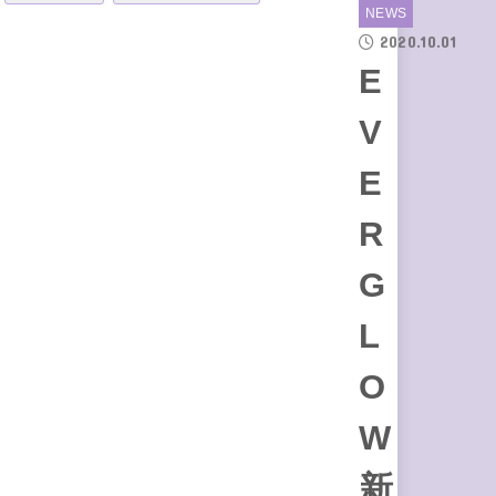
NEWS
2020.10.01
E
V
E
R
G
L
O
W
新