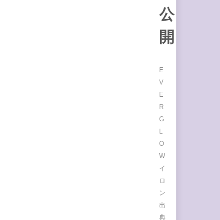
公
開
E
V
E
R
G
L
O
W
イ
ロ
ン
出
典