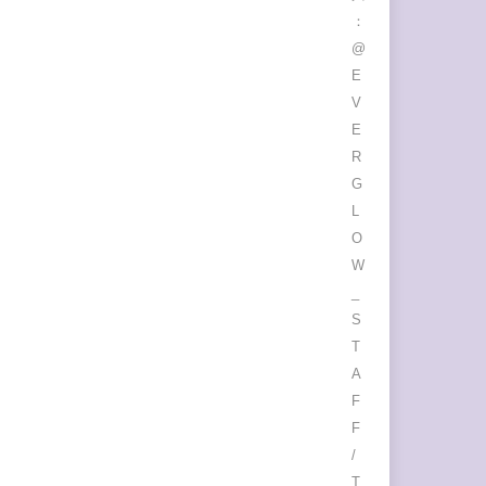
：
@
E
V
E
R
G
L
O
W
_
S
T
A
F
F
/
T