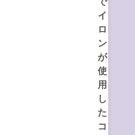
で
イ
ロ
ン
が
使
用
し
た
コ