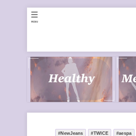
MENU
#NewJeans
#TWICE
#aespa