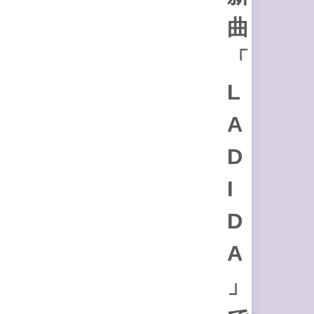
曲
「
L
A
D
I
D
A
」