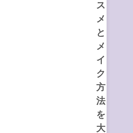
ス
メ
と
メ
イ
ク
方
法
を
大