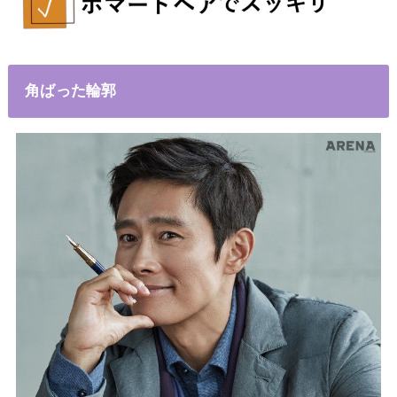
角ばった輪郭