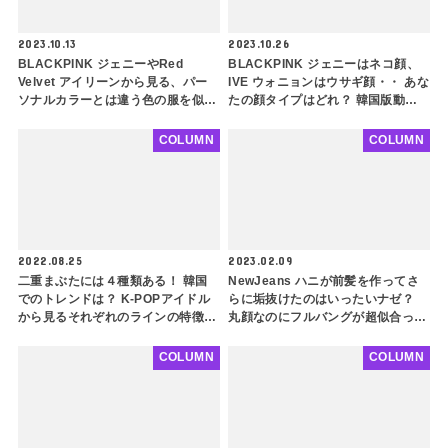
2023.10.13
2023.10.26
BLACKPINK ジェニーやRed
BLACKPINK ジェニーはネコ顔、
Velvet アイリーンから見る、パー
IVE ウォニョンはウサギ顔・・ あな
ソナルカラーとは違う色の服を似合
たの顔タイプはどれ？ 韓国版動物
わせるコツ７選！ 簡単なポイント
顔タイプ診断に挑戦しよう
を押さえるだけでどんな色の服も着
COLUMN
COLUMN
こなせます
2022.08.25
2023.02.09
二重まぶたには４種類ある！ 韓国
NewJeans ハニが前髪を作ってさ
でのトレンドは？ K-POPアイドル
らに垢抜けたのはいったいナゼ？
から見るそれぞれのラインの特徴を
丸顔なのにフルバングが超似合って
美容整形外科が解説！ 同じ二重で
る！ スタイリングに隠されたポイ
も全然印象が違う
ントを徹底解説
COLUMN
COLUMN