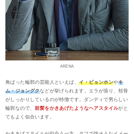
ARENA
角ばった輪郭の芸能人といえば、
イ・ビョンホン
や
キ
ム・ジョングク
などが挙げられます。エラが張り、頬骨
がしっかりしているのが特徴です。ダンディで男らしい
輪郭なので、
前髪をかきあげたようなヘアスタイル
がと
てもよく似合います。
かきあげスタイルが似合う一方、タフで強そうなイメー