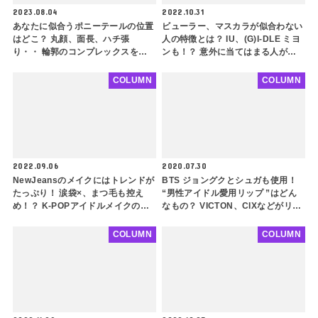
2023.08.04
2022.10.31
あなたに似合うポニーテールの位置
ビューラー、マスカラが似合わない
はどこ？ 丸顔、面長、ハチ張
人の特徴とは？ IU、(G)I-DLE ミヨ
り・・ 輪郭のコンプレックスをカ
ンも！？ 意外に当てはまる人が多
バーできるスタイリング方法も紹介
いかも・・ 似合わせるコツもご紹
介
COLUMN
COLUMN
2022.09.06
2020.07.30
NewJeansのメイクにはトレンドが
BTS ジョングクとシュガも使用！
たっぷり！ 涙袋×、まつ毛も控え
“男性アイドル愛用リップ ”はどん
め！？ K-POPアイドルメイクの常
なもの？ VICTON、CIXなどがリア
識を覆す最先端のコンセプトをチェ
ルに使う商品をチェック
ック
COLUMN
COLUMN