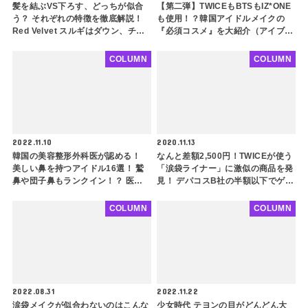
髪を結ぶVS下ろす、どっちが似合
【第二弾】TWICEもBTSもIZ*ONE
う？ それぞれの特徴を徹底解説！
も使用！？韓国アイドルメイクの
Red Velvet スルギはダウン、チョ
『必須コスメ』を大紹介（アイブロ
ン・チェヨンはアップ！ 似合いに
ウ・アイシャドウ・チーク・アイラ
くい髪型をするときのスタイリング
イナー編）
COLUMN
COLUMN
のコツも紹介
2022.11.10
2020.11.13
韓国の美容整形外科医が認める！
なんと差額2,500円！TWICEが使う
美しい鼻を持つアイドル16選！ 鷲
「涙袋ライナー」に激似の商品を発
鼻や団子鼻もランクイン！？ 医師
見！ デパコスB社の半額以下でゲッ
が考える「美鼻」の定義に注目
トできるプチプラ韓国コスメに注目
COLUMN
COLUMN
2022.08.31
2022.11.22
涙袋メイクが似合わないのはこんな
少女時代 テヨンの目がどんどん大