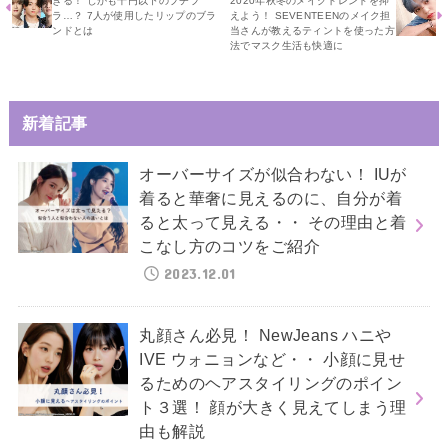
きる！ しかも千円以下のプチプ
2020年秋冬のメイクトレンドを抑
ラ…？ 7人が使用したリップのブラ
えよう！ SEVENTEENのメイク担
ンドとは
当さんが教えるティントを使った方
法でマスク生活も快適に
新着記事
オーバーサイズが似合わない！ IUが
着ると華奢に見えるのに、自分が着
ると太って見える・・ その理由と着
こなし方のコツをご紹介
2023.12.01
丸顔さん必見！ NewJeans ハニや
IVE ウォニョンなど・・ 小顔に見せ
るためのヘアスタイリングのポイン
ト３選！ 顔が大きく見えてしまう理
由も解説