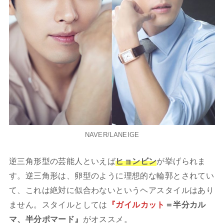
NAVER/LANEIGE
逆三角形型の芸能人といえば
ヒョンビン
が挙げられま
す。逆三角形は、卵型のように理想的な輪郭とされてい
て、これは絶対に似合わないというヘアスタイルはあり
ません。スタイルとしては
『ガイルカット
＝半分カル
マ、半分ポマード』
がオススメ。