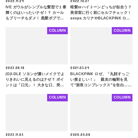
2022.11.29
2022.10.27
IVE ガウルがシンプルな髪型で１番
暗髪orハイトーンどっちが似合う？
輝くのはいったいナゼ！？ カール
美容室に行く前にセルフチェック！
もブリーチもダメ！ 黒髪ボブで華
aespa カリナやBLACKPINK ロゼ
やかになる人の特徴とは？
等、K-POPアイドルを例に自分に似
合う髪色を探してみよう
COLUMN
COLUMN
2023.08.18
2021.03.29
(G)I-DLE ソヨンが濃いメイクでよ
BLACKPINK ロゼ、「丸顔すっご
りきれいに見えるのはナゼ？ ポイ
い羨ましい！」 親友の輪郭を見
ントは「口元」！ 大きな口、突出
て“面長コンプレックス”を告白…美
した口元の人は必見！ 似合うメイ
人同士の“ないものねだり”が話題に
クのポイントも紹介
COLUMN
COLUMN
2023.11.03
2020.05.08