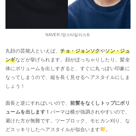
NAVER /깡스타일리스트
丸顔の芸能人といえば、
チョ・ジョンソク
や
ソン・ジュ
ンギ
などが挙げられます。顔がぽっちゃりしたり、髪全
体にボリュームを出しすぎると、すぐに丸っぽい印象に
なってしまうので、縦を長く見せるヘアスタイルにしま
しょう！
面長と逆にすればいいので、
前髪をなくしトップにボリ
ュームを出します！
パーマは横が強調されやすいので、
避けた方が無難です。ツーブロック、モヒカン刈り、な
どスッキリしたヘアスタイルが似合います
。