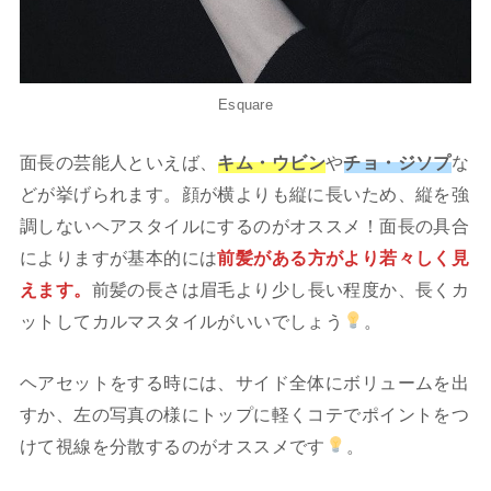
Esquare
面長の芸能人といえば、
キム・ウビン
や
チョ・ジソプ
な
どが挙げられます。顔が横よりも縦に長いため、縦を強
調しないヘアスタイルにするのがオススメ！面長の具合
によりますが基本的には
前髪がある方がより若々しく見
えます。
前髪の長さは眉毛より少し長い程度か、長くカ
ットしてカルマスタイルがいいでしょう
。
ヘアセットをする時には、サイド全体にボリュームを出
すか、左の写真の様にトップに軽くコテでポイントをつ
けて視線を分散するのがオススメです
。