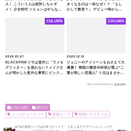
人！ こういう人は絶対しちゃダ
きくなるのは一体なぜ！？ 「もし
メ！ 少女時代 ソヒョンはやらない
かして整形？」 デビュー時から現
方がいい・・ 涙袋を強調してはい
在までのアイメイクの移り変わりを
けない人の２つの特徴とは？
徹底分析
COLUMN
COLUMN
2020.03.27
2020.12.15
BLACKPINKリサは意外に「ラメ＆
ジェニーやアイリーンをおさえて大
グリッター」を使わない？メイクさ
優勝！ 韓国の整形外科医が選ぶ“二
んが明かした意外な事実にビック
重が美しい芸能人” １位はまさかの
リ！リサ風メイクのポイントとは？
SEVENTEENのあの人！ ファンも
意外な結果にビックリ
Recommended by
COLUMN
MEN'S
メンズビューティー
芸能人ヘア
韓国ヘアスタイル
BTSの使用リップは日本でゲットで
うるうるグラデーションリップで