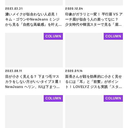
2023.03.31
2020.12.04
濃いメイクが似合わない人必見！
印象がガラリと一変！ 平行眉 VS ア
キム・ゴウンやNewJeans ミンジ
ーチ眉が似合う人の差ってなに？
から見る「自然な高級感」を叶える
少女時代や韓流スターで見る「眉毛
メイク方法を徹底解説！ トーンオ
の重要性」 とは・・
ントーンメイクって何？ 10代にも
COLUMN
COLUMN
おすすめの大流行テクニックをご紹
介
2023.08.11
2020.09.14
目が小さく見える？ 下まつ毛マス
面長さんが顔を効果的に小さく見せ
カラをしない方がいいタイプ３選！
るには「耳」と「前髪」がポイン
NewJeans ヘリン、IUは下まつ毛
ト！ LOVELYZ ジスも実践「スタイ
メイクをほとんどしていない・・
ルコンサルティング」で自分に合っ
引き算メイクで垢抜けへ一歩前進
たスタイリング
COLUMN
COLUMN