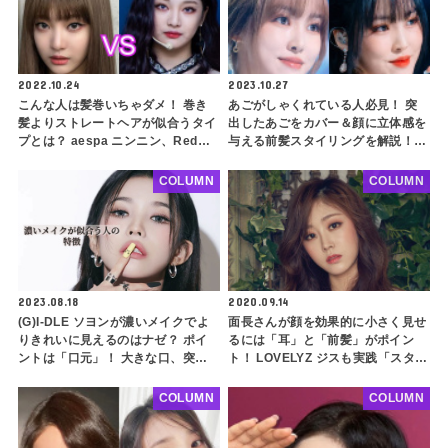
2022.10.24
2023.10.27
こんな人は髪巻いちゃダメ！ 巻き
あごがしゃくれている人必見！ 突
髪よりストレートヘアが似合うタイ
出したあごをカバー＆顔に立体感を
プとは？ aespa ニンニン、Red
与える前髪スタイリングを解説！
Velvet イェリも！ 骨格ストレート
コンプレックスが魅力に変身すると
の人は必見
っておきのコツとは？
COLUMN
COLUMN
2023.08.18
2020.09.14
(G)I-DLE ソヨンが濃いメイクでよ
面長さんが顔を効果的に小さく見せ
りきれいに見えるのはナゼ？ ポイ
るには「耳」と「前髪」がポイン
ントは「口元」！ 大きな口、突出
ト！ LOVELYZ ジスも実践「スタイ
した口元の人は必見！ 似合うメイ
ルコンサルティング」で自分に合っ
クのポイントも紹介
たスタイリング
COLUMN
COLUMN