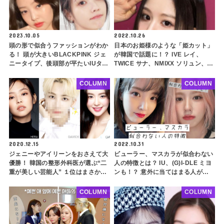
2023.10.05
2022.10.26
頭の形で似合うファッションがわか
日本のお姫様のような「姫カット」
る！ 頭が大きいBLACKPINK ジェ
が韓国で話題に！？ IVE レイ、
ニータイプ、後頭部が平たいIUタイ
TWICE サナ、NMIXX ソリュン、ス
プ・・ タイプ別におすすめのスタ
ジらのキュートすぎる姫カットスタ
イリングを紹介
イルを特集します
COLUMN
COLUMN
2020.12.15
2022.10.31
ジェニーやアイリーンをおさえて大
ビューラー、マスカラが似合わない
優勝！ 韓国の整形外科医が選ぶ“二
人の特徴とは？ IU、(G)I-DLE ミヨ
重が美しい芸能人” １位はまさかの
ンも！？ 意外に当てはまる人が多
SEVENTEENのあの人！ ファンも
いかも・・ 似合わせるコツもご紹
意外な結果にビックリ
介
COLUMN
COLUMN