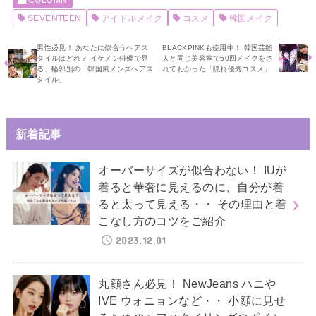
COLUMN
SEVENTEEN
アイドルメイク
コスメ
韓国メイク
男性必見！ あなたに似合うヘアス
BLACKPINKも使用中！ 韓国芸能
タイルはどれ？ イケメン俳優で見
人と同じ美容室で50回メイクをさ
る、輪郭別の「韓国風メンズヘアス
れてわかった「隠れ優秀コスメ」
タイル」
新着記事
オーバーサイズが似合わない！ IUが
着ると華奢に見えるのに、自分が着
ると太って見える・・ その理由と着
こなし方のコツをご紹介
2023.12.01
丸顔さん必見！ NewJeans ハニや
IVE ウォニョンなど・・ 小顔に見せ