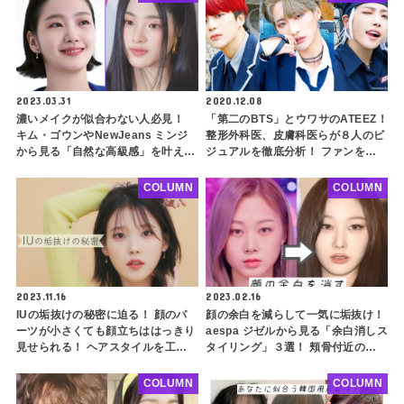
2023.03.31
2020.12.08
濃いメイクが似合わない人必見！
「第二のBTS」とウワサのATEEZ！
キム・ゴウンやNewJeans ミンジ
整形外科医、皮膚科医らが８人のビ
から見る「自然な高級感」を叶える
ジュアルを徹底分析！ ファンをギ
メイク方法を徹底解説！ トーンオ
ャップ萌えさせる秘密とは…(前編)
ントーンメイクって何？ 10代にも
COLUMN
COLUMN
おすすめの大流行テクニックをご紹
介
2023.11.16
2023.02.16
IUの垢抜けの秘密に迫る！ 顔のパ
顔の余白を減らして一気に垢抜け！
ーツが小さくても顔立ちははっきり
aespa ジゼルから見る「余白消しス
見せられる！ ヘアスタイルを工夫
タイリング」３選！ 頬骨付近のス
するだけで一気にきれいに
ペースを簡単にカバーできるメイク
方法とは？
COLUMN
COLUMN