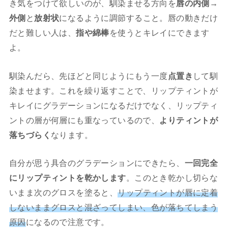
き気をつけて欲しいのが、馴染ませる方向を
唇の内側→
外側
と
放射状
になるように調節すること。唇の動きだけ
だと難しい人は、
指や綿棒
を使うとキレイにできます
よ。
馴染んだら、先ほどと同じようにもう一度
点置き
して馴
染ませます。これを繰り返すことで、リップティントが
キレイにグラデーションになるだけでなく、リップティ
ントの層が何層にも重なっているので、
よりティントが
落ちづらく
なります。
自分が思う具合のグラデーションにできたら、
一回完全
にリップティントを乾かします
。このとき乾かし切らな
いまま次のグロスを塗ると、
リップティントが唇に定着
しないままグロスと混ざってしまい、色が落ちてしまう
原因
になるので注意です。