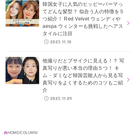
韓国女子に人気のヒッピーパーマっ
てどんな髪型？ 似合う人の特徴を５
つ紹介！ Red Velvet ウェンディや
aespa ウィンターも挑戦したヘアス
タイルに注目
2023.11.10
他撮りだとブサイクに見える！？ 写
真写りが悪い本当の理由５つ！ キ
ム・ダミなど韓国芸能人から見る写
真写りをよくするためのコツもご紹
介
2023.11.09
HOME
COLUMN