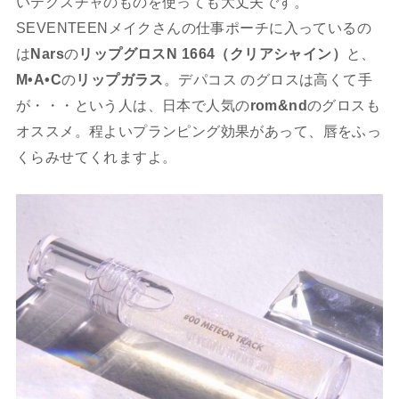
いテクスチャのものを使っても大丈夫です。
SEVENTEENメイクさんの仕事ポーチに入っているの
は
Nars
の
リップグロスN
1664（クリアシャイン）
と、
M•A•C
の
リップガラス
。デパコス のグロスは高くて手
が・・・という人は、日本で人気の
rom&nd
のグロスも
オススメ。程よいプランピング効果があって、唇をふっ
くらみせてくれますよ。