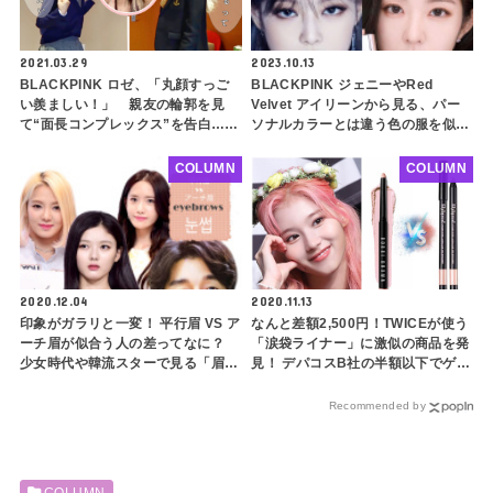
2021.03.29
2023.10.13
BLACKPINK ロゼ、「丸顔すっご
BLACKPINK ジェニーやRed
い羨ましい！」 親友の輪郭を見
Velvet アイリーンから見る、パー
て“面長コンプレックス”を告白…美
ソナルカラーとは違う色の服を似合
人同士の“ないものねだり”が話題に
わせるコツ７選！ 簡単なポイント
を押さえるだけでどんな色の服も着
COLUMN
COLUMN
こなせます
2020.12.04
2020.11.13
印象がガラリと一変！ 平行眉 VS ア
なんと差額2,500円！TWICEが使う
ーチ眉が似合う人の差ってなに？
「涙袋ライナー」に激似の商品を発
少女時代や韓流スターで見る「眉毛
見！ デパコスB社の半額以下でゲッ
の重要性」 とは・・
トできるプチプラ韓国コスメに注目
Recommended by