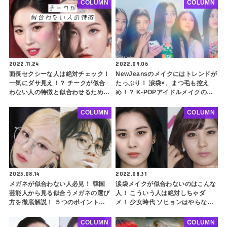
COLUMN
COLUMN
2022.11.24
2022.09.06
面長セクシーな人は絶対チェック！
NewJeansのメイクにはトレンドが
一気にダサ見え！？ チークが似合
たっぷり！ 涙袋×、まつ毛も控え
わない人の特徴と似合わせるための
め！？ K-POPアイドルメイクの常
ポイントを徹底解説！ feat.ソンミ
識を覆す最先端のコンセプトをチェ
ック
COLUMN
COLUMN
2023.08.14
2022.08.31
メガネが似合わない人必見！ 韓国
涙袋メイクが似合わないのはこんな
芸能人から見る似合うメガネの選び
人！ こういう人は絶対しちゃダ
方を徹底解説！ ５つのポイントを
メ！ 少女時代 ソヒョンはやらない
押さえるだけで「人生メガネ」を発
方がいい・・ 涙袋を強調してはい
見できるかも
けない人の２つの特徴とは？
COLUMN
COLUMN