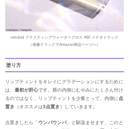
rom&nd グラスティングウォーターグロス #00 メテオトラック
（画像クリックでAmazon商品ページへ）
塗り方
リップティントをキレイにグラデーションにするために
は、
最初が肝心
です。唇の内側にむやみにたくさん付け
るのではなく、リップティントを少量とって、内側に
点
置き
（オススメは
3点置き
）していきます。
点置きしたら「
ウンパウンパ
」と馴染ませます。このと