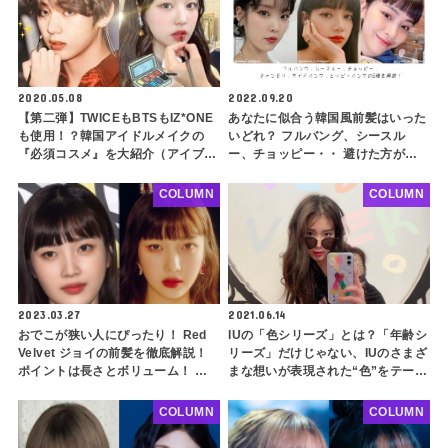
2020.05.08
2022.09.20
【第二弾】TWICEもBTSもIZ*ONE
あなたに似合う韓国風前髪はいった
も使用！？韓国アイドルメイクの
いどれ？ フルバング、シースル
『必須コスメ』を大紹介（アイブロ
ー、チョッピー・・ 避けた方がよ
ウ・アイシャドウ・チーク・アイラ
いタイプも解説！ BLACKPINK リ
イナー編）
サ、IUなどを参考に自分にぴったり
COLUMN
COLUMN
な前髪を探してみよう
2023.03.27
2021.06.14
おでこが狭い人にぴったり！ Red
IUの「色シリーズ」とは？「年齢シ
Velvet ジョイの前髪を徹底解説！
リーズ」だけじゃない、IUのさまざ
ポイントは長さとボリューム！ ぱ
まな想いが表現された“色”をテーマ
っつんソフトフルバングで前髪をす
にした曲を紹介します
っきり似合わせよう
COLUMN
COLUMN