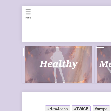
MENU
#NewJeans
#TWICE
#aespa