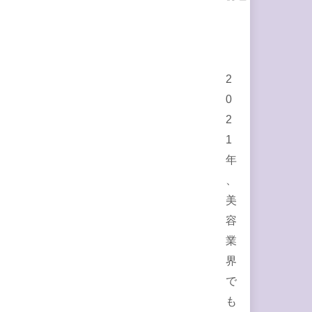
2
0
2
1
年
、
美
容
業
界
で
も