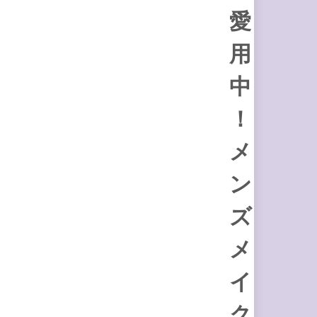
愛
用
中
！
メ
ン
ズ
メ
イ
ク