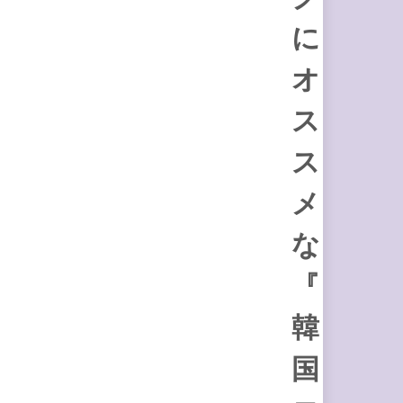
に
オ
ス
ス
メ
な
『
韓
国