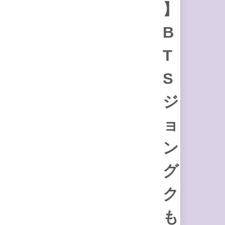
】
B
T
S
ジ
ョ
ン
グ
ク
も