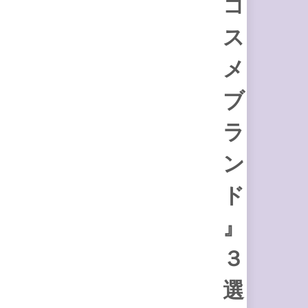
コ
ス
メ
ブ
ラ
ン
ド
』
３
選