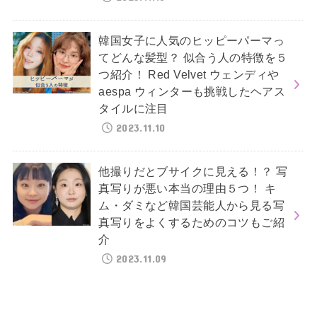
韓国女子に人気のヒッピーパーマっ
てどんな髪型？ 似合う人の特徴を５
つ紹介！ Red Velvet ウェンディや
aespa ウィンターも挑戦したヘアス
タイルに注目
2023.11.10
他撮りだとブサイクに見える！？ 写
真写りが悪い本当の理由５つ！ キ
ム・ダミなど韓国芸能人から見る写
真写りをよくするためのコツもご紹
介
2023.11.09