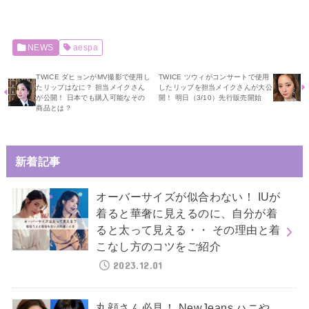
NEWS
aespa
TWICE ダヒョンがMV撮影で使用し
TWICE ツウィがコンサートで使用
たリップはなに？ 担当メイクさん
したリップを担当メイクさんが大公
が公開！ 日本でも購入可能なその
開！ 明日（3/10）先行販売開始
商品とは？
新着記事
オーバーサイズが似合わない！ IUが
着ると華奢に見えるのに、自分が着
ると太って見える・・ その理由と着
こなし方のコツをご紹介
2023.12.01
丸顔さん必見！ NewJeans ハニや