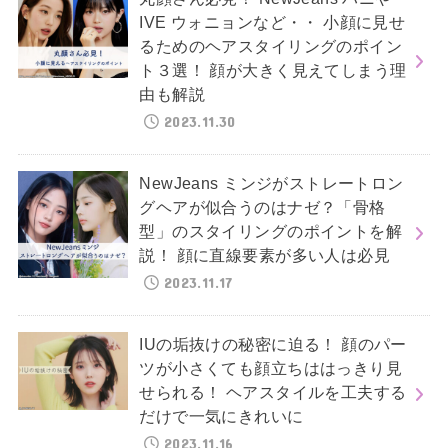
IVE ウォニョンなど・・ 小顔に見せ
るためのヘアスタイリングのポイン
ト３選！ 顔が大きく見えてしまう理
由も解説
2023.11.30
NewJeans ミンジがストレートロン
グヘアが似合うのはナゼ？「骨格
型」のスタイリングのポイントを解
説！ 顔に直線要素が多い人は必見
2023.11.17
IUの垢抜けの秘密に迫る！ 顔のパー
ツが小さくても顔立ちははっきり見
せられる！ ヘアスタイルを工夫する
だけで一気にきれいに
2023.11.16