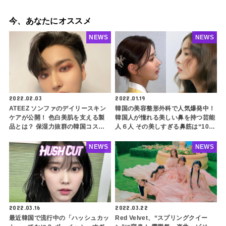
今、あなたにオススメ
NEWS
NEWS
2022.02.03
2022.01.19
ATEEZ ソンファのデイリースキン
韓国の美容整形外科で人気爆発中！
ケアが公開！ 色白美肌を支える製
韓国人が憧れる美しい鼻を持つ芸能
品とは？ 保湿力抜群の韓国コスメ
人６人 その美しすぎる鼻筋は“100
に注目
万ドルもの”！？
NEWS
NEWS
2022.03.16
2022.03.22
最近韓国で流行中の「ハッシュカッ
Red Velvet、“スプリングクイー