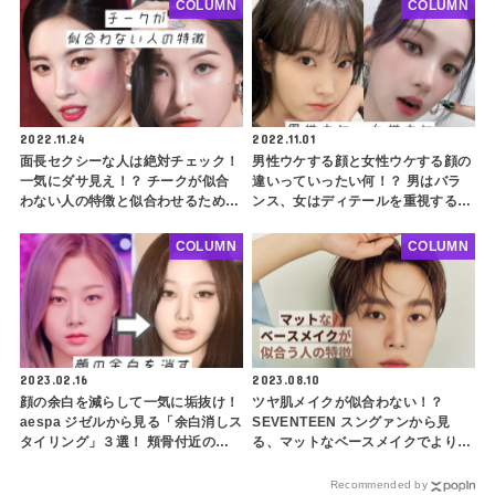
っきり似合わせよう
必見！ 自分の顔を分析して最大限
COLUMN
COLUMN
に垢抜けよう
2022.11.24
2022.11.01
面長セクシーな人は絶対チェック！
男性ウケする顔と女性ウケする顔の
一気にダサ見え！？ チークが似合
違いっていったい何！？ 男はバラ
わない人の特徴と似合わせるための
ンス、女はディテールを重視するっ
ポイントを徹底解説！ feat.ソンミ
て本当？ それぞれの特徴を徹底解
説【韓国女性編】
COLUMN
COLUMN
2023.02.16
2023.08.10
顔の余白を減らして一気に垢抜け！
ツヤ肌メイクが似合わない！？
aespa ジゼルから見る「余白消しス
SEVENTEEN スングァンから見
タイリング」３選！ 頬骨付近のス
る、マットなベースメイクでよりき
ペースを簡単にカバーできるメイク
れいに見える人の特徴を徹底解説
方法とは？
Recommended by