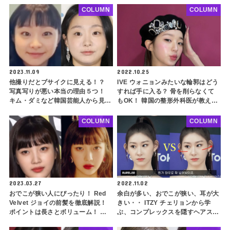
も解説
肌はさらに白く・・ その秘密を徹
COLUMN
COLUMN
底解説
2023.11.09
2022.10.25
他撮りだとブサイクに見える！？
IVE ウォニョンみたいな輪郭はどう
写真写りが悪い本当の理由５つ！
すれば手に入る？ 骨を削らなくて
キム・ダミなど韓国芸能人から見る
もOK！ 韓国の整形外科医が教え
写真写りをよくするためのコツもご
る、 お悩み別のおすすめ施術をご
紹介
紹介
COLUMN
COLUMN
2023.03.27
2022.11.02
おでこが狭い人にぴったり！ Red
余白が多い、おでこが狭い、耳が大
Velvet ジョイの前髪を徹底解説！
きい・・ ITZY チェリョンから学
ポイントは長さとボリューム！ ぱ
ぶ、コンプレックスを隠すヘアスタ
っつんソフトフルバングで前髪をす
イル３つ！ 顔の形に悩みがある人