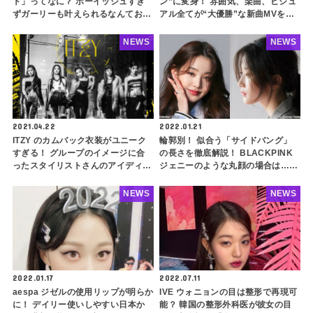
ト」ってなに？ ボーイッシュすぎ
ン”に変身！ 雰囲気、楽曲、ビジュ
ずガーリーも叶えられるなんておし
アル全てが“大優勝”な新曲MVを公
ゃれすぎ・・ IUも挑戦している髪
開！ 「きれいなお顔を最大限に生
型の魅力とは？ 春夏のスタイリン
かしたコンセプト」
NEWS
NEWS
グにもぴったり！
2021.04.22
2022.01.21
ITZY のカムバック衣装がユニーク
輪郭別！ 似合う「サイドバング」
すぎる！ グループのイメージに合
の長さを徹底解説！ BLACKPINK
ったスタイリストさんのアイディア
ジェニーのような丸顔の場合は…？
が光るスタイリングとは・・
ポイントを押さえてコンプレックス
を完全カバー！ 韓国ヘアの定番を
NEWS
NEWS
さらに似合わせちゃおう
2022.01.17
2022.07.11
aespa ジゼルの使用リップが明らか
IVE ウォニョンの目は整形で再現可
に！ デイリー使いしやすい日本か
能？ 韓国の整形外科医が彼女の目