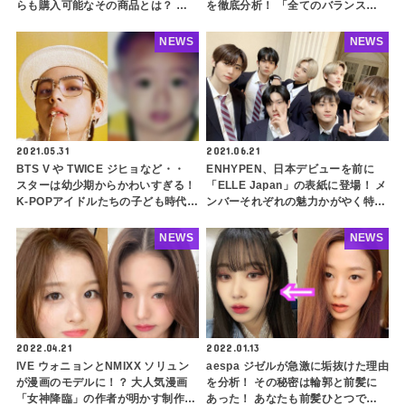
らも購入可能なその商品とは？ ナ
を徹底分析！ 「全てのバランスが
チュラルで清楚な魅力があふれだす
完ぺき・・」 先生も惚れるウォニ
メイクに注目殺到
ョンの魅力ポイントとは？
NEWS
NEWS
2021.05.31
2021.06.21
BTS V や TWICE ジヒョなど・・
ENHYPEN、日本デビューを前に
スターは幼少期からかわいすぎる！
「ELLE Japan」の表紙に登場！ メ
K-POPアイドルたちの子ども時代の
ンバーそれぞれの魅力かがやく特集
写真にファンメロメロ
ページ＆動画企画も
NEWS
NEWS
2022.04.21
2022.01.13
IVE ウォニョンとNMIXX ソリュン
aespa ジゼルが急激に垢抜けた理由
が漫画のモデルに！？ 大人気漫画
を分析！ その秘密は輪郭と前髪に
「女神降臨」の作者が明かす制作の
あった！ あなたも前髪ひとつで超