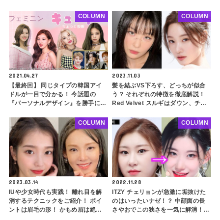
際に参考にしていることとは？
きれいになれるかも？ 前髪が似合
うタイプの輪郭を徹底解説
COLUMN
COLUMN
2021.04.27
2023.11.03
【最終回】 同じタイプの韓国アイ
髪を結ぶVS下ろす、どっちが似合
ドルが一目で分かる！ 今話題の
う？ それぞれの特徴を徹底解説！
『パーソナルデザイン』を勝手に選
Red Velvet スルギはダウン、チョ
定！TWICE、BLACKPINK、IUな
ン・チェヨンはアップ！ 似合いに
どが似合う『洋服』の特徴とは…
くい髪型をするときのスタイリング
COLUMN
COLUMN
のコツも紹介
2023.03.14
2022.11.28
IUや少女時代も実践！ 離れ目を解
ITZY チェリョンが急激に垢抜けた
消するテクニックをご紹介！ ポイ
のはいったいナゼ！？ 中顔面の長
ントは眉毛の形！ かもめ眉は絶対
さやおでこの狭さを一気に解消！
NG・・・ 離れ目解消メイクのコツ
輪郭はスッキリ、目つきは優雅に、