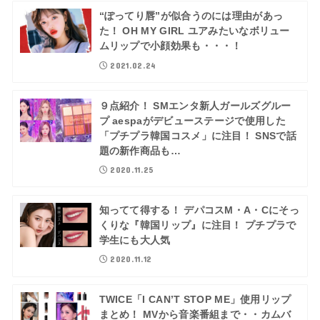
“ぽってり唇”が似合うのには理由があっ
た！ OH MY GIRL ユアみたいなボリュー
ムリップで小顔効果も・・・！
2021.02.24
９点紹介！ SMエンタ新人ガールズグルー
プ aespaがデビューステージで使用した
「プチプラ韓国コスメ」に注目！ SNSで話
題の新作商品も…
2020.11.25
知ってて得する！ デパコスM・A・Cにそっ
くりな『韓国リップ』に注目！ プチプラで
学生にも大人気
2020.11.12
TWICE「I CAN’T STOP ME」使用リップ
まとめ！ MVから音楽番組まで・・カムバ