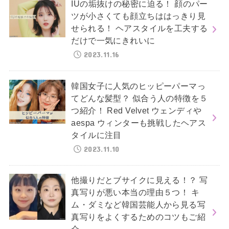
IUの垢抜けの秘密に迫る！ 顔のパー
ツが小さくても顔立ちははっきり見
せられる！ ヘアスタイルを工夫する
だけで一気にきれいに
2023.11.16
韓国女子に人気のヒッピーパーマっ
てどんな髪型？ 似合う人の特徴を５
つ紹介！ Red Velvet ウェンディや
aespa ウィンターも挑戦したヘアス
タイルに注目
2023.11.10
他撮りだとブサイクに見える！？ 写
真写りが悪い本当の理由５つ！ キ
ム・ダミなど韓国芸能人から見る写
真写りをよくするためのコツもご紹