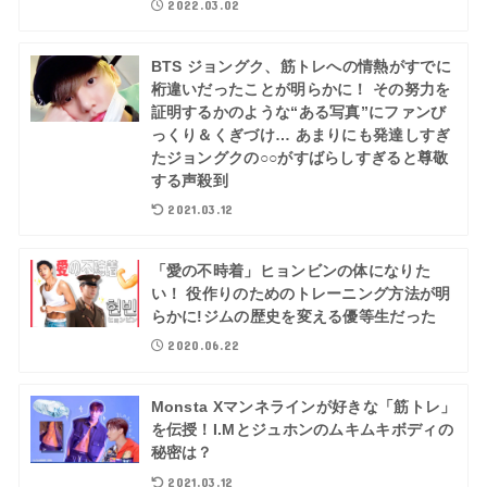
2022.03.02
BTS ジョングク、筋トレへの情熱がすでに
桁違いだったことが明らかに！ その努力を
証明するかのような“ある写真”にファンび
っくり＆くぎづけ… あまりにも発達しすぎ
たジョングクの○○がすばらしすぎると尊敬
する声殺到
2021.03.12
「愛の不時着」ヒョンビンの体になりた
い！ 役作りのためのトレーニング方法が明
らかに!ジムの歴史を変える優等生だった
2020.06.22
Monsta Xマンネラインが好きな「筋トレ」
を伝授！I.Mとジュホンのムキムキボディの
秘密は？
2021.03.12