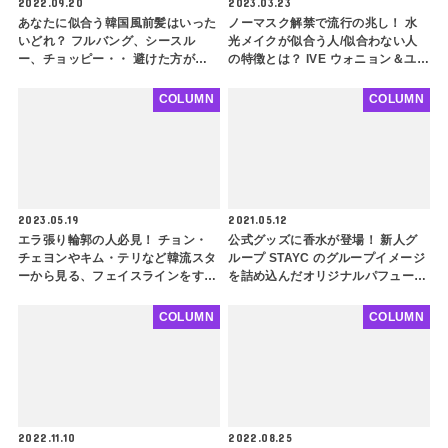
2022.09.20
2023.03.23
あなたに似合う韓国風前髪はいった
ノーマスク解禁で流行の兆し！ 水
いどれ？ フルバング、シースル
光メイクが似合う人/似合わない人
ー、チョッピー・・ 避けた方がよ
の特徴とは？ IVE ウォニョン＆ユジ
いタイプも解説！ BLACKPINK リ
ンから見る、輪郭別・ツヤ感メイク
サ、IUなどを参考に自分にぴったり
のポイントを徹底解説
COLUMN
COLUMN
な前髪を探してみよう
2023.05.19
2021.05.12
エラ張り輪郭の人必見！ チョン・
公式グッズに香水が登場！ 新人グ
チェヨンやキム・テリなど韓流スタ
ループ STAYC のグループイメージ
ーから見る、フェイスラインをすっ
を詰め込んだオリジナルパフューム
きり見せるヘアスタイルをご紹介！
の気になる香りは・・・？
アップスタイル、レイヤードカッ
COLUMN
COLUMN
ト、チョッピーバング・・ ポイン
トを押さえてさらに小顔に
2022.11.10
2022.08.25