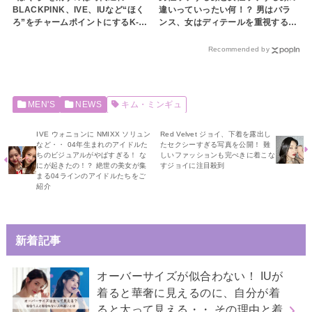
BLACKPINK、IVE、IUなど“ほく
違いっていったい何！？ 男はバラ
ろ”をチャームポイントにするK-
ンス、女はディテールを重視するっ
POPアイドルが急増中！ より魅力
て本当？ それぞれの特徴を徹底解
的になれちゃう「ほくろメイク」の
説【韓国女性編】
Recommended by
やり方も紹介
MEN'S
NEWS
キム・ミンギュ
IVE ウォニョンに NMIXX ソリュン
Red Velvet ジョイ、下着を露出し
など・・ 04年生まれのアイドルた
たセクシーすぎる写真を公開！ 難
ちのビジュアルがやばすぎる！ な
しいファッションも完ぺきに着こな
にが起きたの！？ 絶世の美女が集
すジョイに注目殺到
まる04ラインのアイドルたちをご
紹介
新着記事
オーバーサイズが似合わない！ IUが
着ると華奢に見えるのに、自分が着
ると太って見える・・ その理由と着