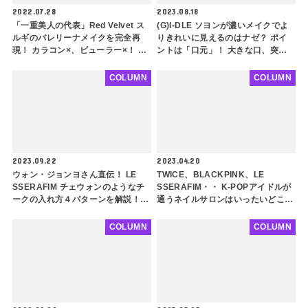
2022.07.28
2023.08.18
「一重美人の代表」Red Velvet ス
(G)I-DLE ソヨンが濃いメイクでよ
ルギのバレリーナメイクを完全再
りきれいに見えるのはナゼ？ ポイ
現！ カラコン×、ビューラー×！ 引
ントは「口元」！ 大きな口、突出
き算メイクで垢抜け！ ふんわりと
した口元の人は必見！ 似合うメイ
した少女らしさと上品さを一度に叶
クのポイントも紹介
COLUMN
COLUMN
えちゃおう
2023.09.22
2023.04.20
ウォン・ジョンヨさん直伝！ LE
TWICE、BLACKPINK、LE
SSERAFIM チェウォンのようなチ
SSERAFIM・・ K-POPアイドルが
ークの入れ方４パターンを解説！
通うネイルサロンはいったいどこ？
鼻を高く見せるチーク方法からK-
デザイン性抜群！ 本場の韓国ネイ
POPアイドル定番チークまでたっぷ
ルがかわいすぎる
COLUMN
COLUMN
りご紹介