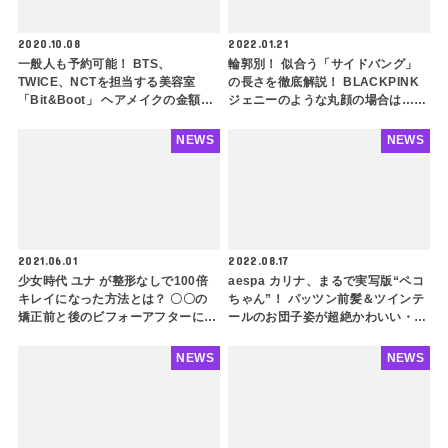
2020.10.08
2022.01.21
一般人も予約可能！ BTS、
輪郭別！ 似合う「サイドバング」
TWICE、NCTを担当する美容室
の長さを徹底解説！ BLACKPINK
「Bit&Boot」 ヘアメイクの金額
ジェニーのような丸顔の場合は…？
や、通っているアイドルなどを徹底
ポイントを押さえてコンプレックス
紹介
を完全カバー！ 韓国ヘアの定番を
NEWS
NEWS
さらに似合わせちゃおう
2021.06.01
2022.08.17
少女時代 ユナ が整形なしで100倍
aespa カリナ、まるで実写版“ペコ
キレイになった方法とは？ 〇〇の
ちゃん”！ パッツン前髪＆ツインテ
矯正前と後のビフォーアフターにビ
ールのお団子姿が超絶かわいい・・
ックリ！ 「大人になってもこんな
「日本の需要わかりすぎ」 衝撃の
に変わるんだ・・」
イメチェンに注目殺到
NEWS
NEWS