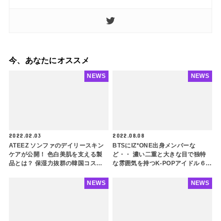
今、あなたにオススメ
NEWS
NEWS
2022.02.03
2022.08.08
ATEEZ ソンファのデイリースキン
BTSにIZ*ONE出身メンバーな
ケアが公開！ 色白美肌を支える製
ど・・ 濃い二重と大きな目で独特
品とは？ 保湿力抜群の韓国コスメ
な雰囲気を持つK-POPアイドル６
に注目
選！ まるで外国の子どものような
魅力的な目を持つ芸能人をご紹介
NEWS
NEWS