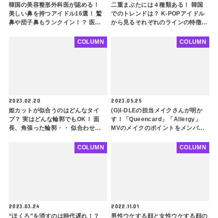
韓国の美容整形外科医が認める！
二重まぶたには４種類ある！ 韓国
美しい鼻を持つアイドル16選！ 鷲
でのトレンドは？ K-POPアイドル
鼻や団子鼻もランクイン！？ 医師
から見るそれぞれのラインの特徴を
が考える「美鼻」の定義に注目
美容整形外科が解説！ 同じ二重で
も全然印象が違う
COLUMN
COLUMN
2023.02.20
2023.05.25
姫カットが似合うのはどんなタイ
(G)I-DLEの担当メイクさんが明か
プ？ 実はどんな輪郭でもOK！ 面
す！「Queencard」「Allergy」
長、角張った輪郭・・ 似合わせる
MVのメイクのポイントをメンバー
コツを徹底解説！ スジやTWICE モ
別に徹底解説！ コンセプトは「ア
モ、NewJeans ヘリンなどから見
メリカのTVシリーズ」！あのオル
COLUMN
COLUMN
るヘアカットのポイントとは？
セン姉妹を参考にしたメンバーも
2023.03.24
2022.11.01
“ほくろ”を消すのは時代遅れ！？
男性ウケする顔と女性ウケする顔の