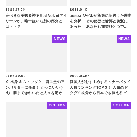
2020.07.05
2022.01.13
完ぺきな美貌を誇るRed Velvetアイ
aespa ジゼルが急激に垢抜けた理由
リーンが、唯一嫌いな顔の部分と
を分析！ その秘密は輪郭と前髪に
は・・？
あった！ あなたも前髪ひとつで超
きれいになれるかも？ 前髪が似合
うタイプの輪郭を徹底解説
NEWS
NEWS
2022.02.02
2022.05.27
X1出身 キム・ウソク、資生堂のア
韓国人がおすすめするトナーパッド
ンバサダーに任命！ かっこいいう
人気ランキングTOP３！ 人気のド
えに肌まできれいだと人々を驚かせ
クダミ成分から日本でも買えるビー
る
ガンパッドまで！ 有能すぎる拭き
取り化粧水を要チェック
COLUMN
COLUMN