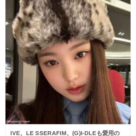
IVE、LE SSERAFIM、(G)I-DLEも愛用の