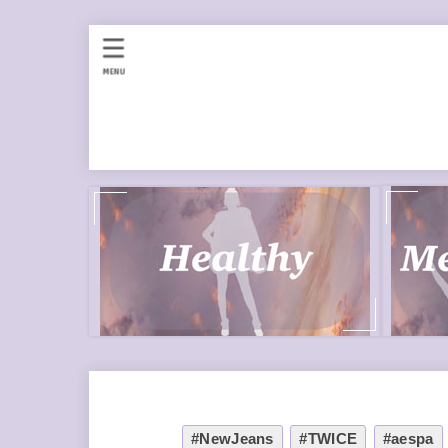
MENU
#NewJeans
#TWICE
#aespa