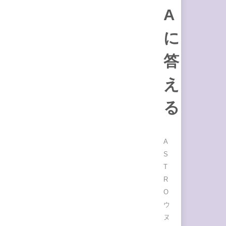
A
に
答
え
る
A
S
T
R
O
ウ
ヌ