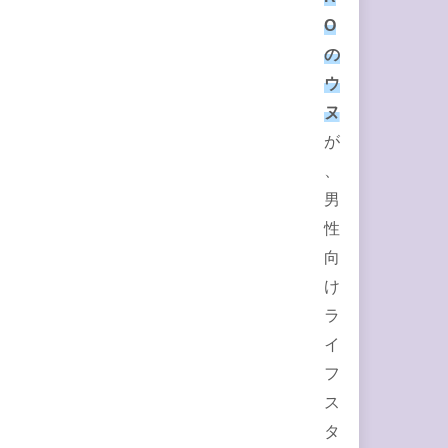
O
の
ウ
ヌ
が
、
男
性
向
け
ラ
イ
フ
ス
タ