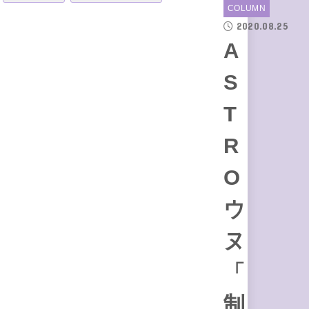
COLUMN
2020.08.25
A
S
T
R
O
ウ
ヌ
「
制