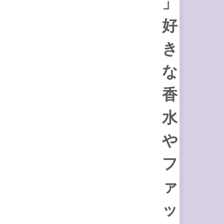
」
好
き
な
香
水
や
フ
ァ
ッ