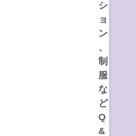
シ
ョ
ン
、
制
服
な
ど
Q
&