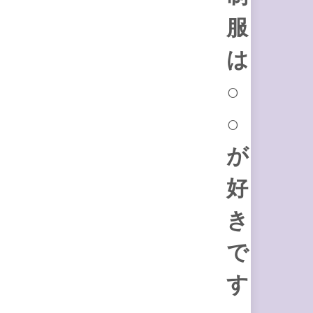
服
は
○
○
が
好
き
で
す