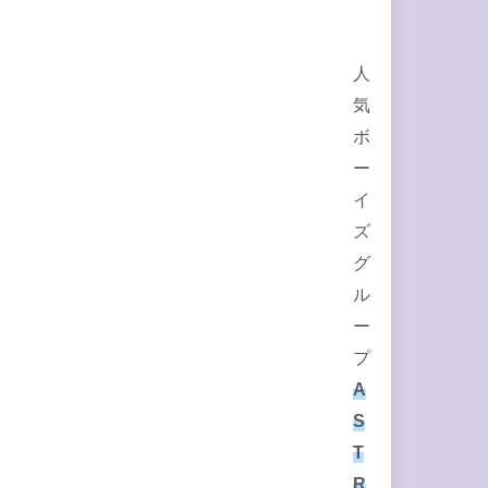
人
気
ボ
ー
イ
ズ
グ
ル
ー
プ
A
S
T
R