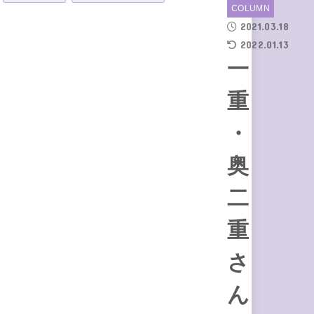
COLUMN
2021.03.18
2022.01.13
一
重
・
奥
二
重
さ
ん