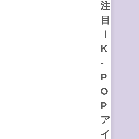
注
目
！
K
-
P
O
P
ア
イ