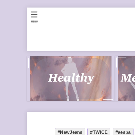
MENU
#NewJeans
#TWICE
#aespa