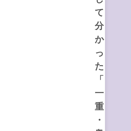
て
分
か
っ
た
「
一
重
・