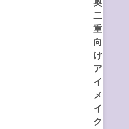
奥
二
重
向
け
ア
イ
メ
イ
ク