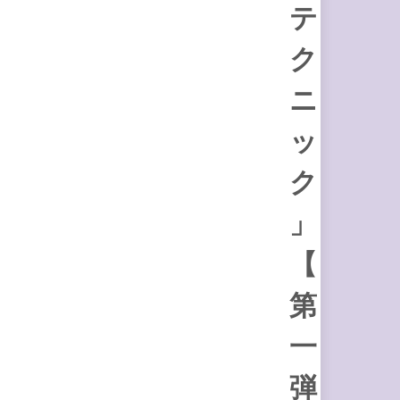
テ
ク
ニ
ッ
ク
」
【
第
一
弾