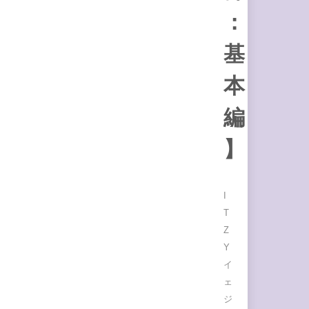
：
基
本
編
】
I
T
Z
Y
イ
ェ
ジ