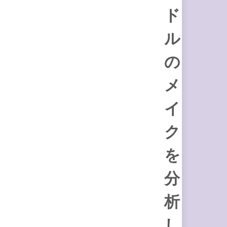
ド
ル
の
メ
イ
ク
を
分
析
し